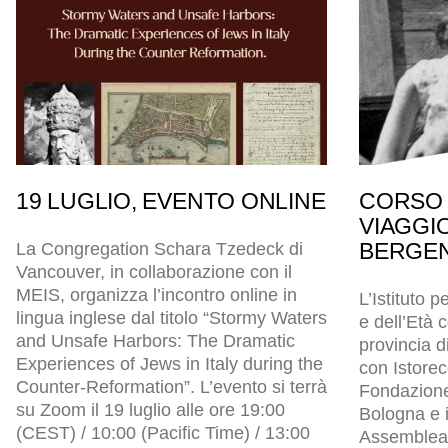
19 LUGLIO, EVENTO ONLINE
CORSO 
VIAGGI
BERGEN
La Congregation Schara Tzedeck di
Vancouver, in collaborazione con il
MEIS, organizza l’incontro online in
L’Istituto p
lingua inglese dal titolo “Stormy Waters
e dell’Età
and Unsafe Harbors: The Dramatic
provincia d
Experiences of Jews in Italy during the
con Istore
Counter-Reformation”. L’evento si terrà
Fondazion
su Zoom il 19 luglio alle ore 19:00
Bologna e i
(CEST) / 10:00 (Pacific Time) / 13:00
Assemblea l