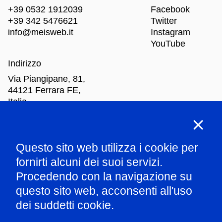
+39 0532 1912039
Facebook
+39 342 5476621
Twitter
info@meisweb.it
Instagram
YouTube
Indirizzo
Via Piangipane, 81,
44121 Ferrara FE,
Italia
Orari di apertura
Questo sito web utilizza i cookie per
Mar
-Dom: dalle 10.00 alle 18.00
fornirti alcuni dei suoi servizi.
Procedendo con la navigazione su
Parla con il nostro staff
questo sito web, acconsenti all'uso
dei suddetti cookie.
Amministrazione trasparente