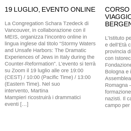
19 LUGLIO, EVENTO ONLINE
CORSO 
VIAGGI
BERGEN
La Congregation Schara Tzedeck di
Vancouver, in collaborazione con il
MEIS, organizza l’incontro online in
L’Istituto p
lingua inglese dal titolo “Stormy Waters
e dell’Età
and Unsafe Harbors: The Dramatic
provincia d
Experiences of Jews in Italy during the
con Istore
Counter-Reformation”. L’evento si terrà
Fondazion
su Zoom il 19 luglio alle ore 19:00
Bologna e i
(CEST) / 10:00 (Pacific Time) / 13:00
Assemblea l
(Eastern Time). Nel suo
Romagna – 
intervento, Martina
formazione 
Mampieri ricostruirà i drammatici
nazisti. Il
eventi […]
campo per p