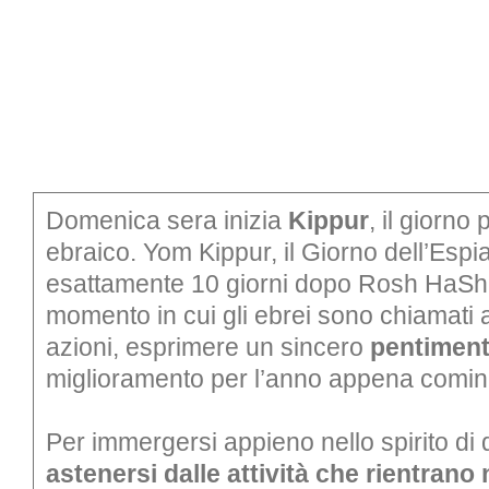
BOOKSHOP
RICERCA
PASSATI
VISITE GUIDATE
AULA DIDATTICA
IL NOSTRO STAFF
EDUCAZIONE
CULTURA EBRAICA
SCUOLE
Domenica sera inizia
Kippur
, il giorno
INSEGNANTI
ebraico. Yom Kippur, il Giorno dell’Espia
esattamente 10 giorni dopo Rosh HaSha
SHOAH
CAPIRE L’EBRAISMO
GIOVANI, ADULTI
momento in cui gli ebrei sono chiamati a
CALENDARIO & FESTIVITÀ
azioni, esprimere un sincero
pentimen
miglioramento per l’anno appena comi
OGGETTI & SIMBOLI
IL CICLO DELLA VITA
Per immergersi appieno nello spirito di
astenersi dalle attività che rientrano 
#ITALIAEBRAICA