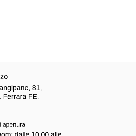
zzo
iangipane, 81,
 Ferrara FE,
i apertura
om: dalle 10.00 alle