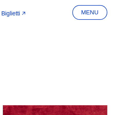
MENU
Biglietti
A
INDIRIZZO
Via Piangipane, 81,
44121 Ferrara FE,
Italia