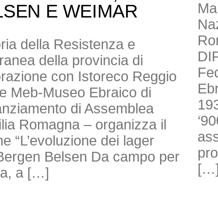
Mar
LSEN E WEIMAR
Naz
Ro
toria della Resistenza e
DI
anea della provincia di
Fed
borazione con Istoreco Reggio
Ebr
ne Meb-Museo Ebraico di
193
nanziamento di Assemblea
‘90
milia Romagna – organizza il
ass
e “L’evoluzione dei lager
pro
di Bergen Belsen Da campo per
[…
ra, a […]