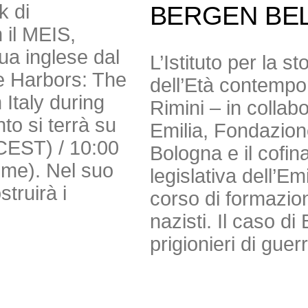
k di
BERGEN BE
 il MEIS,
gua inglese dal
L’Istituto per la s
e Harbors: The
dell’Età contempor
Italy during
Rimini – in colla
to si terrà su
Emilia, Fondazio
(CEST) / 10:00
Bologna e il cofi
Time). Nel suo
legislativa dell’E
truirà i
corso di formazion
nazisti. Il caso 
prigionieri di guer