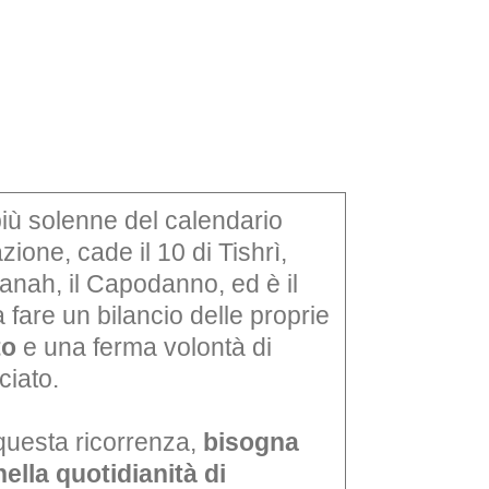
EBREI UNA STORIA ITALIANA
MOSTRA PERMANENTE
 più solenne del calendario
zione, cade il 10 di Tishrì,
nah, il Capodanno, ed è il
BIGLIETTI
 fare un bilancio delle proprie
to
e una ferma volontà di
nciato.
 questa ricorrenza,
bisogna
nella quotidianità di