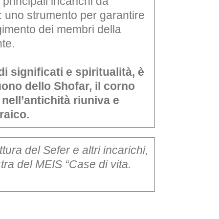
 principali incarichi da
i: uno strumento per garantire
gimento dei membri della
nte.
i significati e spiritualità, è
uono dello Shofar, il corno
nell’antichità riuniva e
braico.
ura del Sefer e altri incarichi,
tra del MEIS “Case di vita.