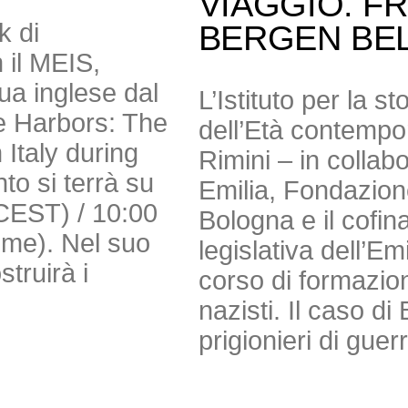
VIAGGIO. F
k di
BERGEN BE
 il MEIS,
gua inglese dal
L’Istituto per la s
e Harbors: The
dell’Età contempor
Italy during
Rimini – in colla
to si terrà su
Emilia, Fondazio
(CEST) / 10:00
Bologna e il cofi
Time). Nel suo
legislativa dell’E
truirà i
corso di formazion
nazisti. Il caso 
prigionieri di guer