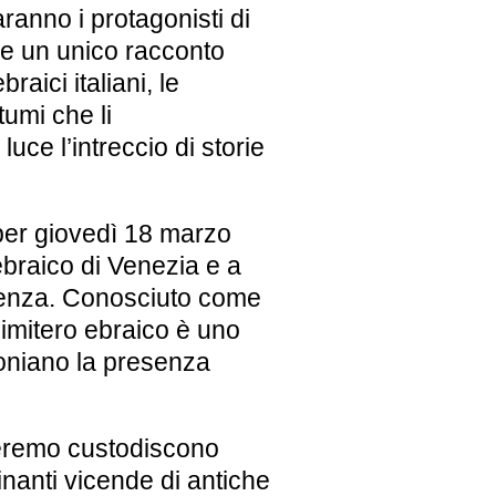
aranno i protagonisti di
me un unico racconto
raici italiani, le
tumi che li
uce l’intreccio di storie
per
giovedì 18 marzo
ebraico di
Venezia
e a
enza.
Conosciuto come
l cimitero ebraico è uno
moniano la presenza
arleremo custodiscono
inanti vicende di antiche