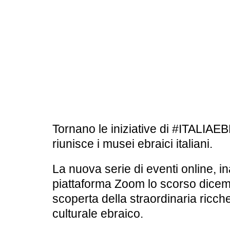
BOOKSHOP
RICERCA
PASSATI
VISITE GUIDATE
AULA DIDATTICA
IL NOSTRO STAFF
EDUCAZIONE
CULTURA EBRAICA
SCUOLE
INSEGNANTI
Tornano le iniziative di
#ITALIAE
SHOAH
CAPIRE L’EBRAISMO
GIOVANI, ADULTI
riunisce i
musei ebraici italiani.
CALENDARIO & FESTIVITÀ
La nuova serie di
eventi online
, i
OGGETTI & SIMBOLI
piattaforma Zoom lo scorso dicem
scoperta della straordinaria ricch
IL CICLO DELLA VITA
culturale ebraico.
#ITALIAEBRAICA