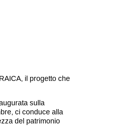
EBREI UNA STORIA ITALIANA
MOSTRA PERMANENTE
BRAICA
, il progetto che
BIGLIETTI
naugurata sulla
bre, ci conduce alla
ezza del patrimonio