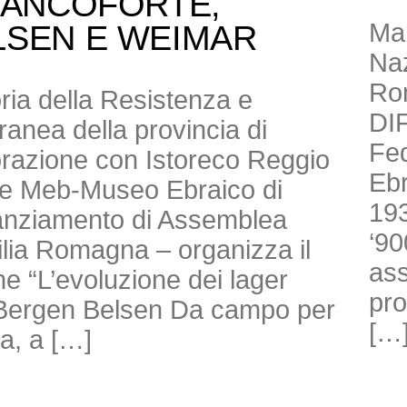
RANCOFORTE,
Mar
LSEN E WEIMAR
Naz
Ro
toria della Resistenza e
DI
anea della provincia di
Fed
borazione con Istoreco Reggio
Ebr
ne Meb-Museo Ebraico di
193
nanziamento di Assemblea
‘90
milia Romagna – organizza il
ass
e “L’evoluzione dei lager
pro
di Bergen Belsen Da campo per
[…
ra, a […]