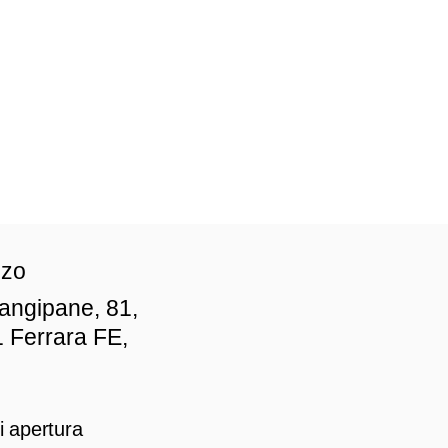
zzo
iangipane, 81,
 Ferrara FE,
i apertura