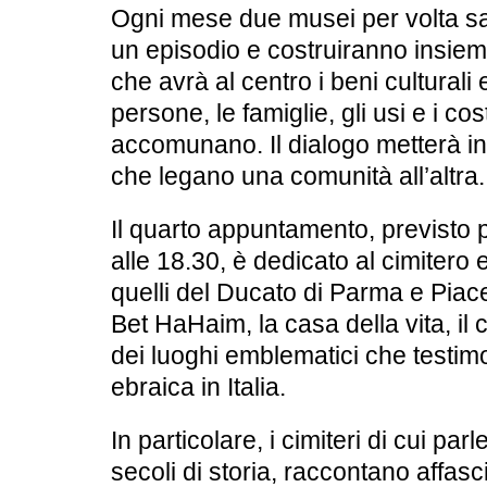
Ogni mese
due musei
per volta s
un episodio e costruiranno insie
che avrà al centro i beni culturali eb
persone, le famiglie, gli usi e i cos
accomunano. Il dialogo metterà in l
che legano una comunità all’altra.
Il quarto appuntamento, previsto 
alle 18.30
, è dedicato al cimitero 
quelli del Ducato d
i Parma e Piac
Bet HaHaim
, la casa della vita, i
dei luoghi emblematici che testi
ebraica in Italia.
In particolare, i cimiteri di cui p
secoli di storia, raccontano
affasc