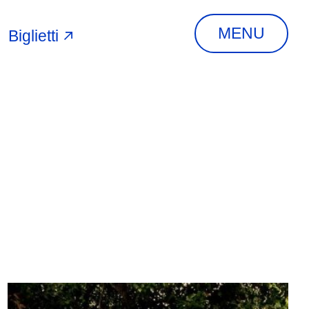
MENU
Biglietti
A
INDIRIZZO
Via Piangipane, 81,
44121 Ferrara FE,
Italia