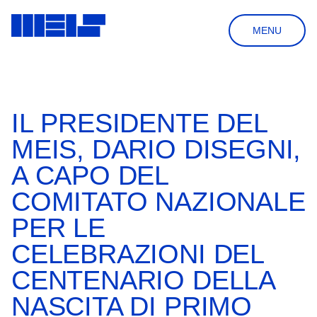
MENU
HOME
LA FONDAZIONE
SOSTIENI
SHOP
IL PRESIDENTE DEL
NEWSLETTER
NEWS
IT
CERCA
MEIS, DARIO DISEGNI,
A CAPO DEL
IL MUSEO
COMITATO NAZIONALE
IL PROGETTO
PER LE
VISITA
STORIA & ARCHITETTURA
CELEBRAZIONI DEL
ORARI & PRENOTAZIONI
BIBLIOTECA
MOSTRE & EVENTI
COME ARRIVARE
CENTENARIO DELLA
IL GIARDINO DELLE DOMANDE
MOSTRE PERMANENTI
INFORMAZIONI UTILI
BOOKSHOP
COLLEZIONE & RICERCA
NASCITA DI PRIMO
PASSATI
VISITE GUIDATE
AULA DIDATTICA