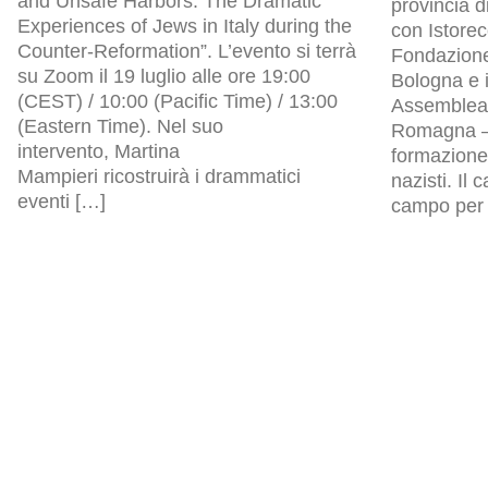
and Unsafe Harbors: The Dramatic
provincia d
Experiences of Jews in Italy during the
con Istore
Counter-Reformation”. L’evento si terrà
Fondazion
su Zoom il 19 luglio alle ore 19:00
Bologna e i
(CEST) / 10:00 (Pacific Time) / 13:00
Assemblea l
(Eastern Time). Nel suo
Romagna – 
intervento, Martina
formazione 
Mampieri ricostruirà i drammatici
nazisti. Il
eventi […]
campo per p