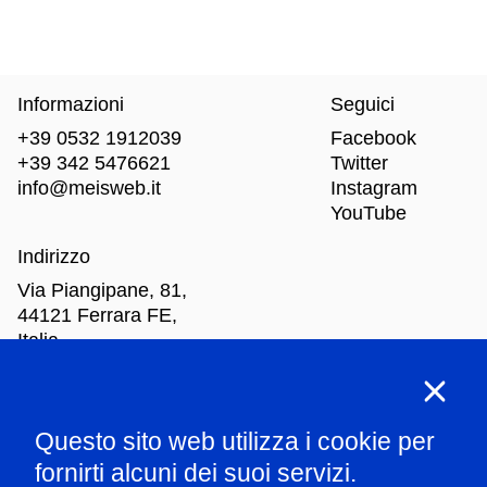
Informazioni
Seguici
+39 0532 1912039
Facebook
+39 342 5476621
Twitter
info@meisweb.it
Instagram
YouTube
Indirizzo
Via Piangipane, 81,
44121 Ferrara FE,
Italia
Orari di apertura
Questo sito web utilizza i cookie per
Mar
-Dom: dalle 10.00 alle 18.00
fornirti alcuni dei suoi servizi.