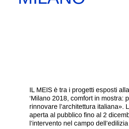
BOOKSHOP
RICERCA
PASSATI
VISITE GUIDATE
AULA DIDATTICA
IL NOSTRO STAFF
EDUCAZIONE
CULTURA EBRAICA
SCUOLE
INSEGNANTI
SHOAH
CAPIRE L’EBRAISMO
GIOVANI, ADULTI
CALENDARIO & FESTIVITÀ
IL MEIS è tra i progetti esposti al
‘Milano 2018, comfort in mostra: p
OGGETTI & SIMBOLI
rinnovare l’architettura italiana». 
aperta al pubblico fino al 2 dicem
IL CICLO DELLA VITA
l’intervento nel campo dell’edilizia
#ITALIAEBRAICA