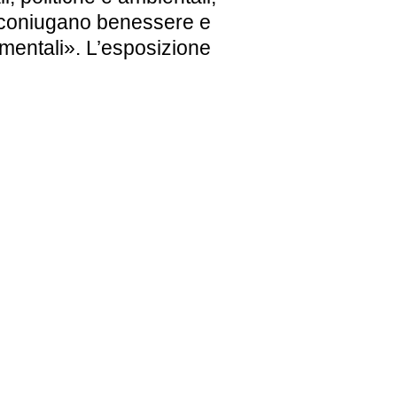
e coniugano benessere e
damentali». L’esposizione