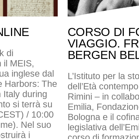
NLINE
CORSO DI F
VIAGGIO. F
k di
BERGEN BE
 il MEIS,
gua inglese dal
L’Istituto per la s
e Harbors: The
dell’Età contempor
Italy during
Rimini – in colla
to si terrà su
Emilia, Fondazio
(CEST) / 10:00
Bologna e il cofi
Time). Nel suo
legislativa dell’E
truirà i
corso di formazion