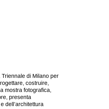
EBREI UNA STORIA ITALIANA
MOSTRA PERMANENTE
BIGLIETTI
la Triennale di Milano per
rogettare, costruire,
La mostra fotografica,
bre, presenta
 e dell’architettura