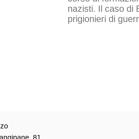
nazisti. Il caso 
prigionieri di guer
zzo
iangipane, 81,