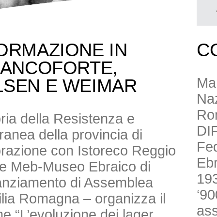
ORMAZIONE IN
C
RANCOFORTE,
Mar
LSEN E WEIMAR
Naz
Ro
toria della Resistenza e
DI
anea della provincia di
Fed
borazione con Istoreco Reggio
Ebr
ne Meb-Museo Ebraico di
193
nanziamento di Assemblea
‘90
milia Romagna – organizza il
ass
e “L’evoluzione dei lager