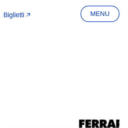
MENU
Biglietti
A
INDIRIZZO
Via Piangipane, 81,
44121 Ferrara FE,
Italia