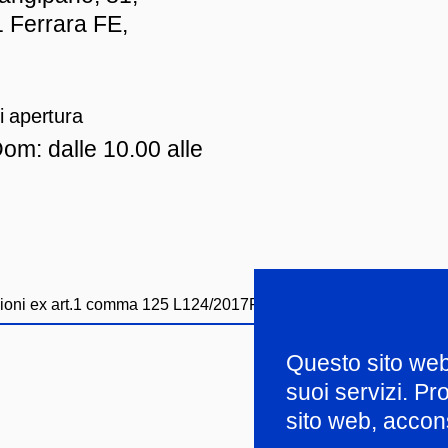
 Ferrara FE,
i apertura
om: dalle 10.00 alle
ioni ex art.1 comma 125 L124/2017
Privacy policy
Whistleblowi
Questo sito web u
suoi servizi. P
sito web, accons