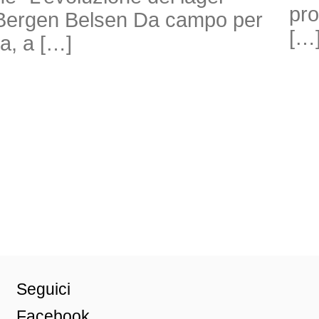
pro
di Bergen Belsen Da campo per
[…
ra, a […]
Seguici
Facebook