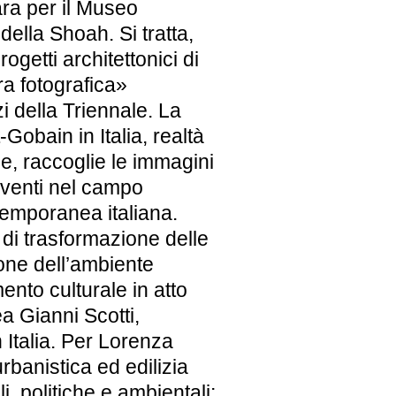
ra per il Museo
della Shoah. Si tratta,
rogetti architettonici di
ra fotografica»
i della Triennale. La
Gobain in Italia, realtà
le, raccoglie le immagini
erventi nel campo
ntemporanea italiana.
di trasformazione delle
ione dell’ambiente
nto culturale in atto
ea Gianni Scotti,
 Italia. Per Lorenza
rbanistica ed edilizia
, politiche e ambientali;