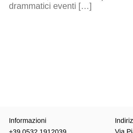
drammatici eventi […]
Informazioni
Indiri
Via P
+39 0532 1912039