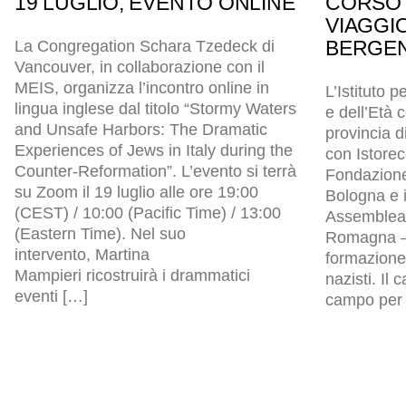
19 LUGLIO, EVENTO ONLINE
CORSO 
VIAGGI
BERGEN
La Congregation Schara Tzedeck di
Vancouver, in collaborazione con il
MEIS, organizza l’incontro online in
L’Istituto p
lingua inglese dal titolo “Stormy Waters
e dell’Età
and Unsafe Harbors: The Dramatic
provincia d
Experiences of Jews in Italy during the
con Istore
Counter-Reformation”. L’evento si terrà
Fondazion
su Zoom il 19 luglio alle ore 19:00
Bologna e i
(CEST) / 10:00 (Pacific Time) / 13:00
Assemblea l
(Eastern Time). Nel suo
Romagna – 
intervento, Martina
formazione 
Mampieri ricostruirà i drammatici
nazisti. Il
eventi […]
campo per p