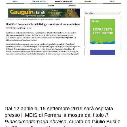
IL NOSTRO STAFF
EDUCAZIONE
SCUOLE
CULTURA EBRAICA
INSEGNANTI
CAPIRE L’EBRAISMO
GIOVANI, ADULTI
SHOAH
CALENDARIO & FESTIVITÀ
OGGETTI & SIMBOLI
IL CICLO DELLA VITA
#ITALIAEBRAICA
Dal 12 aprile al 15 settembre 2019 sarà ospitata
presso il
MEIS di Ferrara
la mostra dal titolo
Il
Rinascimento parla ebraico
, curata da Giulio Busi e