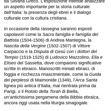
da Silvana Greco. L’esposizione intende analizzare
un aspetto importante per la storia culturale
dell’Italia: la
presenza degli ebrei
e il
dialogo
culturale con la cultura cristiana
.
In occasione della rassegna saranno esposti
capolavori come la
Sacra famiglia e famiglia del
Battista
(1504-1506) di
Andrea Mantegna
, la
Nascita della Vergine
(1502-1507) di
Vittore
Carpaccio
e la
Disputa di Gesù con i dottori del
Tempio
(1519-1525) di
Ludovico Mazzolino
,
Elia e
Eliseo
del
Sassetta
, dove compaiono significative
scritte in ebraico. Manoscritti miniati ebraici, di
foggia e ricchezza rinascimentale, come la
Guida
dei perplessi
di Maimonide (1349), l’
Arca Santa
lignea più antica d’Italia, mai rientrata prima da
Parigi, o il
Rotolo della Torah
di Biella,
un’antichissima pergamena della Bibbia ebraica,
ancora oggi usata nella liturgia sinagogale.