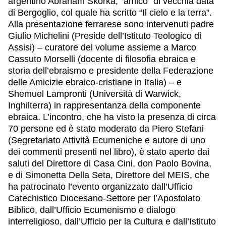
argentino Abraham Skorka, “amico” di vecchia data
di Bergoglio, col quale ha scritto “Il cielo e la terra”.
Alla presentazione ferrarese sono intervenuti padre
Giulio Michelini (Preside dell’Istituto Teologico di
Assisi) – curatore del volume assieme a Marco
Cassuto Morselli (docente di filosofia ebraica e
storia dell’ebraismo e presidente della Federazione
delle Amicizie ebraico-cristiane in Italia) – e
Shemuel Lampronti (Università di Warwick,
Inghilterra) in rappresentanza della componente
ebraica. L’incontro, che ha visto la presenza di circa
70 persone ed è stato moderato da Piero Stefani
(Segretariato Attività Ecumeniche e autore di uno
dei commenti presenti nel libro), è stato aperto dai
saluti del Direttore di Casa Cini, don Paolo Bovina,
e di Simonetta Della Seta, Direttore del MEIS, che
ha patrocinato l’evento organizzato dall’Ufficio
Catechistico Diocesano-Settore per l’Apostolato
Biblico, dall’Ufficio Ecumenismo e dialogo
interreligioso, dall’Ufficio per la Cultura e dall’Istituto