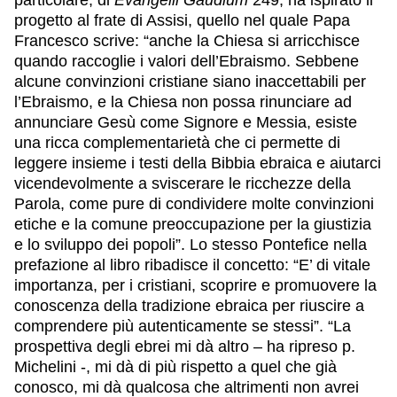
particolare, di
Evangelii Gaudium
249, ha ispirato il
progetto al frate di Assisi, quello nel quale Papa
Francesco scrive: “anche la Chiesa si arricchisce
quando raccoglie i valori dell’Ebraismo. Sebbene
alcune convinzioni cristiane siano inaccettabili per
l’Ebraismo, e la Chiesa non possa rinunciare ad
annunciare Gesù come Signore e Messia, esiste
una ricca complementarietà che ci permette di
leggere insieme i testi della Bibbia ebraica e aiutarci
vicendevolmente a sviscerare le ricchezze della
Parola, come pure di condividere molte convinzioni
etiche e la comune preoccupazione per la giustizia
e lo sviluppo dei popoli”. Lo stesso Pontefice nella
prefazione al libro ribadisce il concetto: “E’ di vitale
importanza, per i cristiani, scoprire e promuovere la
conoscenza della tradizione ebraica per riuscire a
comprendere più autenticamente se stessi”. “La
prospettiva degli ebrei mi dà altro – ha ripreso p.
Michelini -, mi dà di più rispetto a quel che già
conosco, mi dà qualcosa che altrimenti non avrei