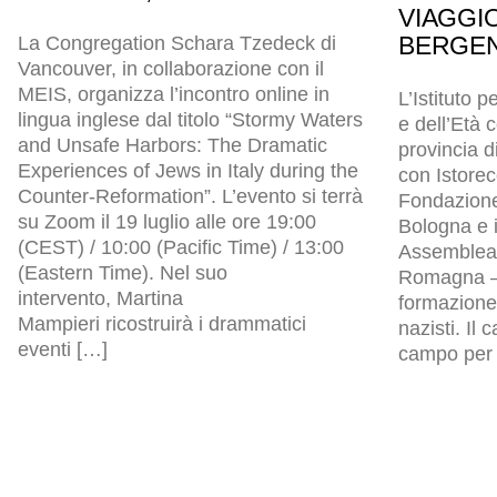
VIAGGI
BERGEN
La Congregation Schara Tzedeck di
Vancouver, in collaborazione con il
MEIS, organizza l’incontro online in
L’Istituto p
lingua inglese dal titolo “Stormy Waters
e dell’Età
and Unsafe Harbors: The Dramatic
provincia d
Experiences of Jews in Italy during the
con Istore
Counter-Reformation”. L’evento si terrà
Fondazion
su Zoom il 19 luglio alle ore 19:00
Bologna e i
(CEST) / 10:00 (Pacific Time) / 13:00
Assemblea l
(Eastern Time). Nel suo
Romagna – 
intervento, Martina
formazione 
Mampieri ricostruirà i drammatici
nazisti. Il
eventi […]
campo per p