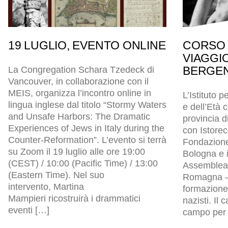
19 LUGLIO, EVENTO ONLINE
CORSO 
VIAGGI
BERGEN
La Congregation Schara Tzedeck di
Vancouver, in collaborazione con il
MEIS, organizza l’incontro online in
L’Istituto p
lingua inglese dal titolo “Stormy Waters
e dell’Età
and Unsafe Harbors: The Dramatic
provincia d
Experiences of Jews in Italy during the
con Istore
Counter-Reformation”. L’evento si terrà
Fondazion
su Zoom il 19 luglio alle ore 19:00
Bologna e i
(CEST) / 10:00 (Pacific Time) / 13:00
Assemblea l
(Eastern Time). Nel suo
Romagna – 
intervento, Martina
formazione 
Mampieri ricostruirà i drammatici
nazisti. Il
eventi […]
campo per p