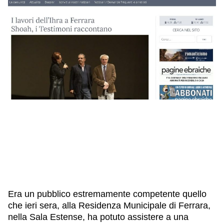
IL NOSTRO STAFF
EDUCAZIONE
SCUOLE
CULTURA EBRAICA
INSEGNANTI
CAPIRE L’EBRAISMO
GIOVANI, ADULTI
SHOAH
CALENDARIO & FESTIVITÀ
OGGETTI & SIMBOLI
IL CICLO DELLA VITA
#ITALIAEBRAICA
Era un pubblico estremamente competente quello
che ieri sera, alla Residenza Municipale di Ferrara,
nella Sala Estense, ha potuto assistere a una