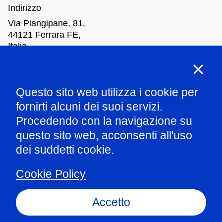
Indirizzo
Via Piangipane, 81,
44121 Ferrara FE,
Italia
Orari di apertura
Questo sito web utilizza i cookie per
Mar
-Dom: dalle 10.00 alle 18.00
fornirti alcuni dei suoi servizi.
Procedendo con la navigazione su
Parla con il nostro staff
questo sito web, acconsenti all'uso
dei suddetti cookie.
Amministrazione trasparente
Cookie Policy
Informazioni ex art.1 comma 125 L124/2017
Privacy policy
Accetto
Whistleblowing