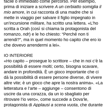
facile o immediato come percorso. Per esempio,
prima di iniziare a scrivere
A un cerbiatto somiglia il
mio amore
, in cui racconta di una madre che si
mette in viaggio per salvare il figlio impegnato in
un’incursione militare, ha scritto una lettera. «L’ho
scritta a Orah (così si chiama la protagonista del
romanzo,
ndr
) e le ho chiesto: “Perché non ti
arrendi?”, ma in quel momento ho capito che ero io
che dovevo arrendermi a lei».
IO INTERIORE
«Ho capito – prosegue lo scrittore – che in noi c’è la
possibilità di essere molti; certo, bisogna scavare,
andare in profondità. È un gioco importante che ci
dà la possibilità di essere persone diverse, di vivere
altre vite; è un gioco che apre la nostra anima». «La
letteratura e l’arte – aggiunge – consentono di
uscire da una corazza, da un io sbagliato per
ritrovare l’io vero», come succede a Dova’le,
protagonista di
Applausi a scena vuota
, che durante