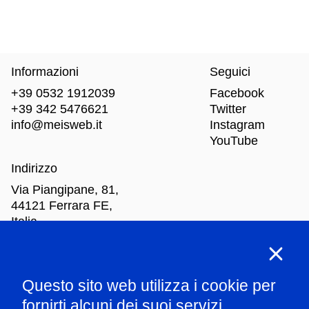
Informazioni
Seguici
+39 0532 1912039
Facebook
+39 342 5476621
Twitter
info@meisweb.it
Instagram
YouTube
Indirizzo
Via Piangipane, 81,
44121 Ferrara FE,
Italia
Orari di apertura
Questo sito web utilizza i cookie per
Mar
-Dom: dalle 10.00 alle 18.00
fornirti alcuni dei suoi servizi.