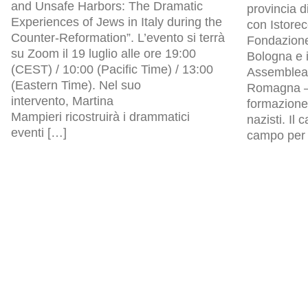
and Unsafe Harbors: The Dramatic
provincia d
Experiences of Jews in Italy during the
con Istore
Counter-Reformation”. L’evento si terrà
Fondazion
su Zoom il 19 luglio alle ore 19:00
Bologna e i
(CEST) / 10:00 (Pacific Time) / 13:00
Assemblea l
(Eastern Time). Nel suo
Romagna – 
intervento, Martina
formazione 
Mampieri ricostruirà i drammatici
nazisti. Il
eventi […]
campo per p