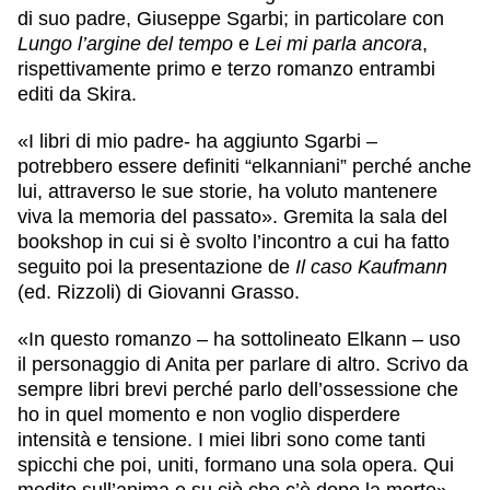
di suo padre, Giuseppe Sgarbi; in particolare con
Lungo l’argine del tempo
e
Lei mi parla ancora
,
rispettivamente primo e terzo romanzo entrambi
editi da Skira.
«I libri di mio padre- ha aggiunto Sgarbi –
potrebbero essere definiti “elkanniani” perché anche
lui, attraverso le sue storie, ha voluto mantenere
viva la memoria del passato». Gremita la sala del
bookshop in cui si è svolto l’incontro a cui ha fatto
seguito poi la presentazione de
Il caso Kaufmann
(ed. Rizzoli) di Giovanni Grasso.
«In questo romanzo – ha sottolineato Elkann – uso
il personaggio di Anita per parlare di altro. Scrivo da
sempre libri brevi perché parlo dell’ossessione che
ho in quel momento e non voglio disperdere
intensità e tensione. I miei libri sono come tanti
spicchi che poi, uniti, formano una sola opera. Qui
medito sull’anima e su ciò che c’è dopo la morte».