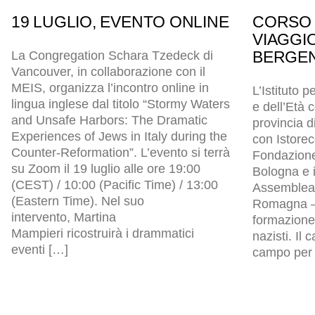
19 LUGLIO, EVENTO ONLINE
CORSO 
VIAGGI
BERGEN
La Congregation Schara Tzedeck di
Vancouver, in collaborazione con il
MEIS, organizza l’incontro online in
L’Istituto p
lingua inglese dal titolo “Stormy Waters
e dell’Età
and Unsafe Harbors: The Dramatic
provincia d
Experiences of Jews in Italy during the
con Istore
Counter-Reformation”. L’evento si terrà
Fondazion
su Zoom il 19 luglio alle ore 19:00
Bologna e i
(CEST) / 10:00 (Pacific Time) / 13:00
Assemblea l
(Eastern Time). Nel suo
Romagna – 
intervento, Martina
formazione 
Mampieri ricostruirà i drammatici
nazisti. Il
eventi […]
campo per p