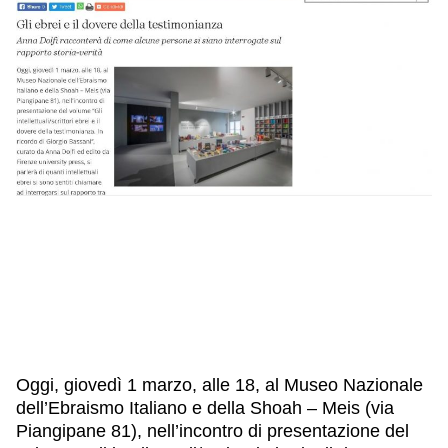
IL NOSTRO STAFF
EDUCAZIONE
SCUOLE
CULTURA EBRAICA
INSEGNANTI
CAPIRE L’EBRAISMO
GIOVANI, ADULTI
SHOAH
CALENDARIO & FESTIVITÀ
OGGETTI & SIMBOLI
IL CICLO DELLA VITA
#ITALIAEBRAICA
Oggi, giovedì 1 marzo, alle 18, al Museo Nazionale
dell’Ebraismo Italiano e della Shoah – Meis (via
Piangipane 81), nell’incontro di presentazione del