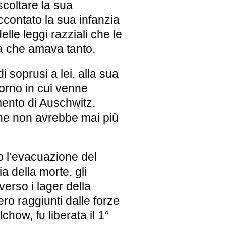
coltare la sua
ccontato la sua infanzia
elle leggi razziali che le
la che amava tanto.
soprusi a lei, alla sua
 giorno in cui venne
ento di Auschwitz,
he non avrebbe mai più
o l’evacuazione del
a della morte, gli
verso i lager della
ro raggiunti dalle forze
how, fu liberata il 1°