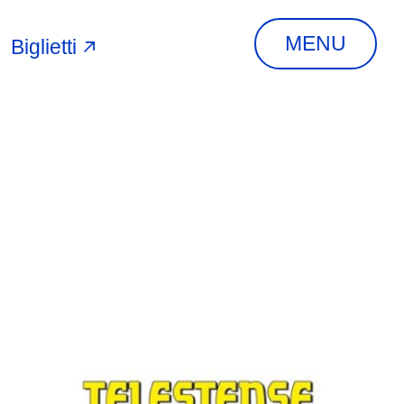
MENU
Biglietti
A
INDIRIZZO
Via Piangipane, 81,
44121 Ferrara FE,
Italia