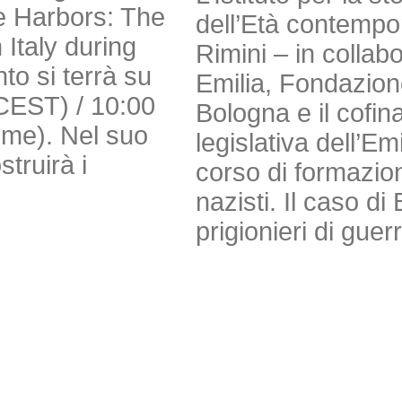
e Harbors: The
dell’Età contempor
Italy during
Rimini – in colla
to si terrà su
Emilia, Fondazio
(CEST) / 10:00
Bologna e il cofi
Time). Nel suo
legislativa dell’E
truirà i
corso di formazion
nazisti. Il caso 
prigionieri di guer