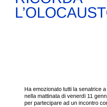
BOOKSHOP
RICERCA
PASSATI
L’OLOCAUS
VISITE GUIDATE
AULA DIDATTICA
IL NOSTRO STAFF
EDUCAZIONE
CULTURA EBRAICA
SCUOLE
INSEGNANTI
SHOAH
CAPIRE L’EBRAISMO
GIOVANI, ADULTI
CALENDARIO & FESTIVITÀ
OGGETTI & SIMBOLI
Ha emozionato tutti la senatrice a
IL CICLO DELLA VITA
nella mattinata di venerdì 11 genn
per partecipare ad un incontro con
#ITALIAEBRAICA