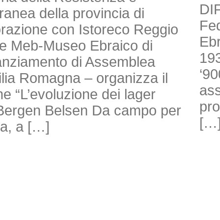
DI
anea della provincia di
Fed
borazione con Istoreco Reggio
Ebr
ne Meb-Museo Ebraico di
193
nanziamento di Assemblea
‘90
milia Romagna – organizza il
ass
e “L’evoluzione dei lager
pro
di Bergen Belsen Da campo per
[…
ra, a […]