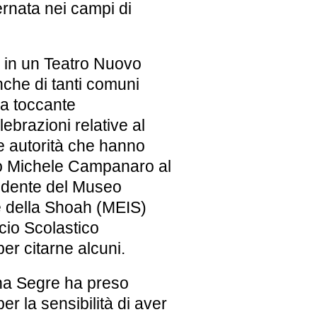
ernata nei campi di
o in un Teatro Nuovo
nche di tanti comuni
sua toccante
ebrazioni relative al
e autorità che hanno
tto Michele Campanaro al
sidente del Museo
e della Shoah (MEIS)
icio Scolastico
er citarne alcuni.
iana Segre ha preso
er la sensibilità di aver