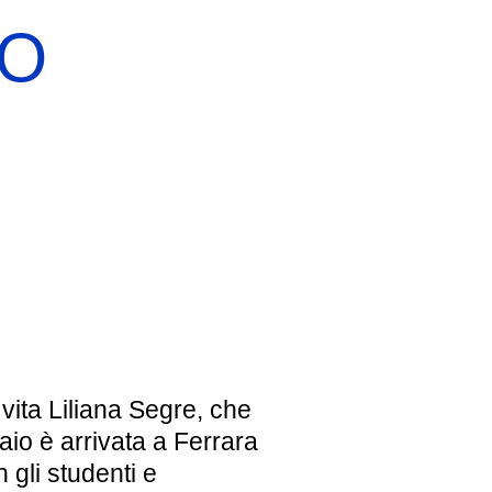
TO
EBREI UNA STORIA ITALIANA
MOSTRA PERMANENTE
BIGLIETTI
 vita Liliana Segre, che
aio è arrivata a Ferrara
 gli studenti e