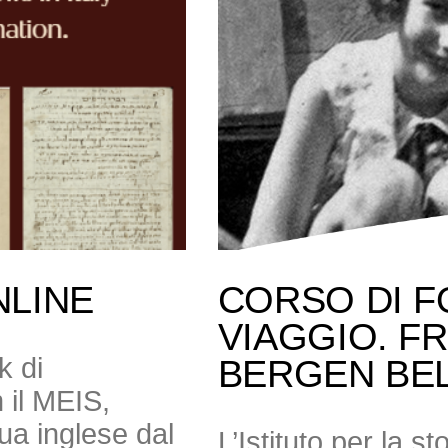
NLINE
CORSO DI F
VIAGGIO. F
k di
BERGEN BE
 il MEIS,
gua inglese dal
L’Istituto per la s