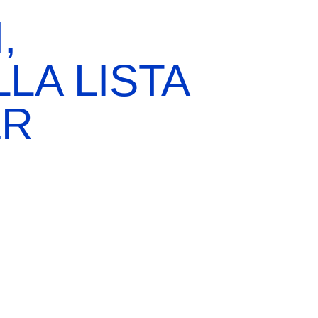
,
LA LISTA
EBREI UNA STORIA ITALIANA
ER
MOSTRA PERMANENTE
BIGLIETTI