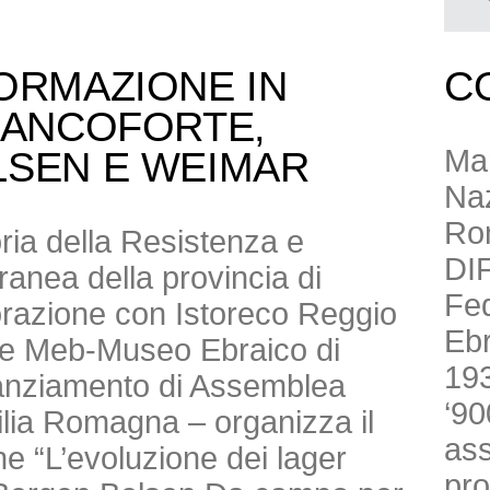
ORMAZIONE IN
C
RANCOFORTE,
Mar
LSEN E WEIMAR
Naz
Ro
toria della Resistenza e
DI
anea della provincia di
Fed
borazione con Istoreco Reggio
Ebr
ne Meb-Museo Ebraico di
193
nanziamento di Assemblea
‘90
milia Romagna – organizza il
ass
e “L’evoluzione dei lager
pro