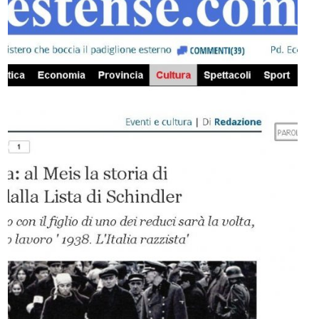
1938, L’UMANITÀ NEGATA
IL ‘90
MOSTRA PERMANENTE
SPAZIO