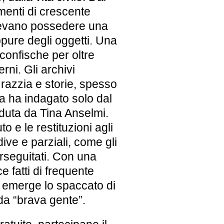
menti di crescente
potevano possedere una
pure degli oggetti. Una
confische per oltre
rni. Gli archivi
 razzia e storie, spesso
lia ha indagato solo dal
duta da Tina Anselmi.
 e le restituzioni agli
dive e parziali, come gli
erseguitati. Con una
e fatti di frequente
li emerge lo spaccato di
a “brava gente”.