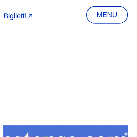
MENU
Biglietti
A
INDIRIZZO
Via Piangipane, 81,
44121 Ferrara FE,
Italia