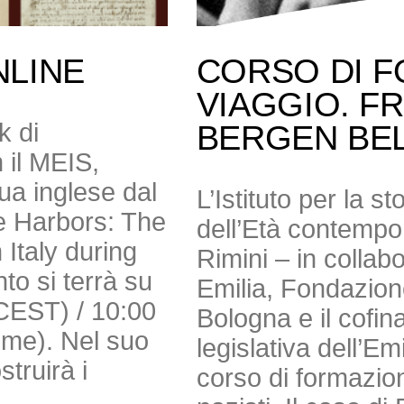
NLINE
CORSO DI F
VIAGGIO. F
k di
BERGEN BE
 il MEIS,
gua inglese dal
L’Istituto per la s
e Harbors: The
dell’Età contempor
Italy during
Rimini – in colla
to si terrà su
Emilia, Fondazio
(CEST) / 10:00
Bologna e il cofi
Time). Nel suo
legislativa dell’E
truirà i
corso di formazion