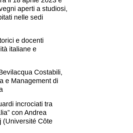
rà il 18 aprile 2023 e
nvegni
aperti a studiosi,
pitati nelle sedi
orici e docenti
tà italiane e
evilacqua Costabili,
ia e Management di
a
ardi incrociati tra
lia”
con Andrea
 (Université Côte