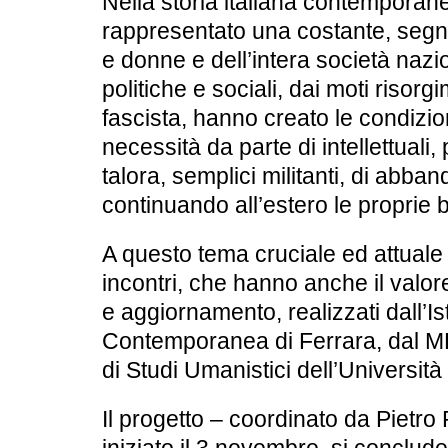
Nella storia italiana contemporanea
rappresentato una costante, segna
e donne e dell’intera società nazi
politiche e sociali, dai moti risorgi
fascista, hanno creato le condizi
necessità da parte di intellettuali, 
talora, semplici militanti, di abba
continuando all’estero le proprie ba
A questo tema cruciale ed attuale 
incontri
, che hanno anche il
valor
e aggiornamento
, realizzati dall’
Is
Contemporanea di Ferrara
, dal
M
di Studi Umanistici dell’Università
Il progetto – coordinato da Pietro