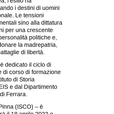
, l’esilio ha
ndo i destini di uomini
onale.
Le tensioni
mentali sino alla dittatura
oni per una crescente
personalità politiche e,
ndonare la madrepatria,
ttaglie di libertà.
è dedicato il
ciclo di
e di corso di formazione
tituto di Storia
EIS
e dal
Dipartimento
 di Ferrara
.
 Pinna (ISCO) – è