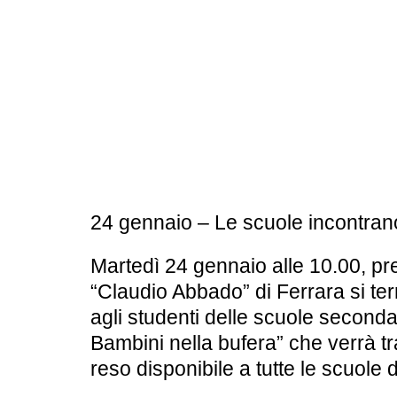
BOOKSHOP
RICERCA
PASSATI
VISITE GUIDATE
AULA DIDATTICA
IL NOSTRO STAFF
EDUCAZIONE
CULTURA EBRAICA
SCUOLE
INSEGNANTI
24 gennaio – Le scuole incontrano
SHOAH
CAPIRE L’EBRAISMO
GIOVANI, ADULTI
Martedì 24 gennaio
alle
10.00
, pr
CALENDARIO & FESTIVITÀ
“Claudio Abbado” di Ferrara
si te
OGGETTI & SIMBOLI
agli studenti delle scuole second
Bambini nella bufera”
che verrà t
IL CICLO DELLA VITA
reso disponibile a tutte le scuole d’
#ITALIAEBRAICA