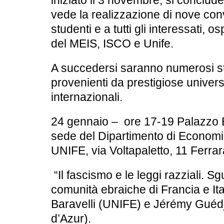
iniziato il 3 novembre, si conclude
vede la realizzazione di nove co
studenti e a tutti gli interessati
, os
del MEIS, ISCO e Unife
.
A succedersi saranno numerosi st
provenienti da prestigiose universi
internazionali.
24 gennaio – ore 17-19 Palazzo B
sede del Dipartimento di Econom
UNIFE, via Voltapaletto, 11 Ferrar
“Il fascismo e le leggi razziali. Sgu
comunità ebraiche di Francia e Ita
Baravelli (UNIFE) e Jérémy Guédj
d’Azur).