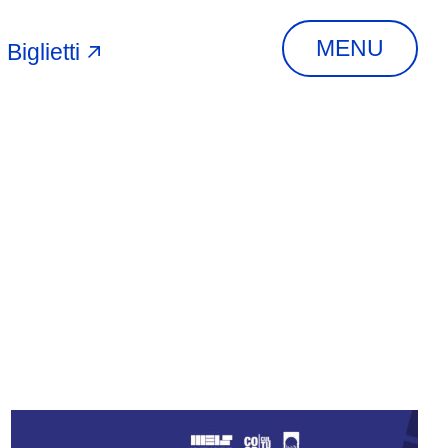
MENU
Biglietti
A
INDIRIZZO
Via Piangipane, 81,
44121 Ferrara FE,
Italia