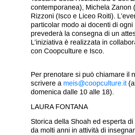
contemporanea),
Michela Zanon
(
Rizzoni
(Isco e Liceo Roiti). L’even
particolar modo ai docenti di ogni
prevederà la
consegna di un attes
L’iniziativa è realizzata in collabo
con
Coopculture
e
Isco
.
Per prenotare
si può chiamare il
scrivere a
meis@coopculture.it
(a
domenica dalle 10 alle 18).
LAURA FONTANA
Storica della Shoah ed esperta di
da molti anni in attività di inseg