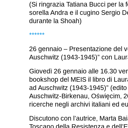
(Si ringrazia Tatiana Bucci per la f
sorella Andra e il cugino Sergio 
durante la Shoah)
******
26 gennaio – Presentazione del vo
Auschwitz (1943-1945)” con Lau
Giovedì 26 gennaio alle 16.30
ver
bookshop del MEIS il libro di La
ad Auschwitz (1943-1945)”
(edito
Auschwitz-Birkenau, Oświęcim, 202
ricerche negli archivi italiani ed e
Discutono con l’autrice,
Marta Bai
Toscano della Resistenza e dell’E