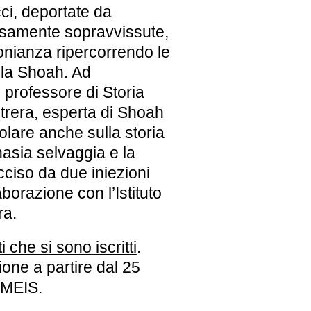
ci
, deportate da
samente sopravvissute,
onianza ripercorrendo le
 la Shoah. Ad
, professore di Storia
trera
, esperta di Shoah
colare anche sulla storia
nasia selvaggia e la
cciso da due iniezioni
laborazione con l’
Istituto
ra
.
i che si sono iscritti
.
ione a partire dal 25
 MEIS.