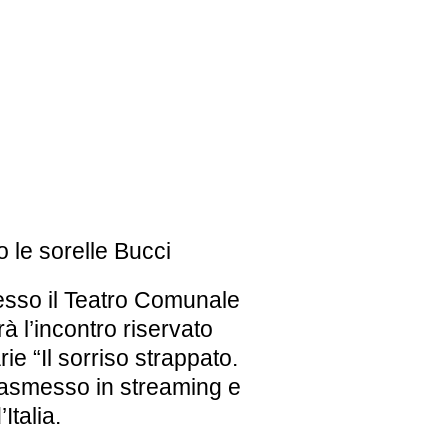
EBREI UNA STORIA ITALIANA
MOSTRA PERMANENTE
 le sorelle Bucci
BIGLIETTI
esso il
Teatro Comunale
rrà l’incontro riservato
arie
“Il sorriso strappato.
rasmesso in streaming e
Italia.