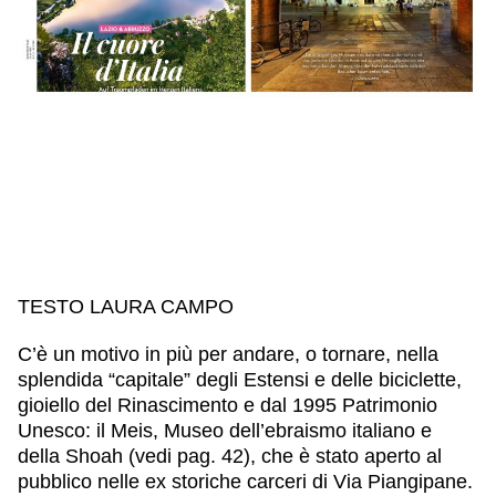
IL NOSTRO STAFF
EDUCAZIONE
SCUOLE
CULTURA EBRAICA
INSEGNANTI
CAPIRE L’EBRAISMO
GIOVANI, ADULTI
SHOAH
CALENDARIO & FESTIVITÀ
OGGETTI & SIMBOLI
IL CICLO DELLA VITA
#ITALIAEBRAICA
TESTO LAURA CAMPO
C’è un motivo in più per andare, o tornare, nella
splendida “capitale” degli Estensi e delle biciclette,
gioiello del Rinascimento e dal 1995 Patrimonio
Unesco: il Meis, Museo dell’ebraismo italiano e
della Shoah (vedi pag. 42), che è stato aperto al
pubblico nelle ex storiche carceri di Via Piangipane.