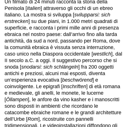
Un filmato di 24 minuti racconta la storia della
Penisola [
Italien
] attraverso gli occhi di un ebreo
italiano. La mostra si sviluppa [
svilupparsi: sich
erstrecken
] su due piani, in 1.000 metri quadrati di
superficie, e racconta i primi mille anni di presenza
ebraica nel nostro paese: dall’arrivo fino alla tarda
antichità, da sud a nord, passando per Roma, dove
la comunità ebraica è vissuta senza interruzione,
caso unico nella Diaspora occidentale [
westlich
], dal
II secolo a.C. a oggi. Il suggestivo percorso che si
snoda [
snodarsi: sich schlängeln
] fra 200 oggetti
antichi e preziosi, alcuni mai esposti, diventa
un’esperienza evocativa [
beschwörend
] e
coinvolgente. Le epigrafi [
Inschriften
] di età romana
e medievale, gli anelli, le monete, le lucerne
[
Öllampen
], le anfore da vino kasher e i manoscritti
sono disposti in ambienti che ricordano le
catacombe ebraiche romane e le grandi architetture
dell’Urbe [
Rom
], ricostruite con pannelli
tridimensionali. Le videoinstallazioni diffondono gli