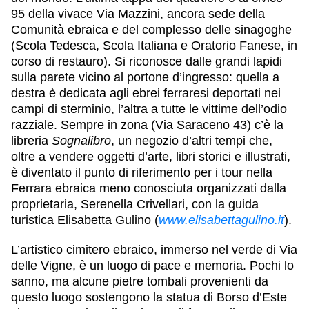
95 della vivace Via Mazzini, ancora sede della
Comunità ebraica e del complesso delle sinagoghe
(Scola Tedesca, Scola Italiana e Oratorio Fanese, in
corso di restauro). Si riconosce dalle grandi lapidi
sulla parete vicino al portone d’ingresso: quella a
destra è dedicata agli ebrei ferraresi deportati nei
campi di sterminio, l’altra a tutte le vittime dell’odio
razziale. Sempre in zona (Via Saraceno 43) c’è la
libreria
Sognalibro
, un negozio d’altri tempi che,
oltre a vendere oggetti d’arte, libri storici e illustrati,
è diventato il punto di riferimento per i tour nella
Ferrara ebraica meno conosciuta organizzati dalla
proprietaria, Serenella Crivellari, con la guida
turistica Elisabetta Gulino (
www.elisabettagulino.it
).
L’artistico cimitero ebraico, immerso nel verde di Via
delle Vigne, è un luogo di pace e memoria. Pochi lo
sanno, ma alcune pietre tombali provenienti da
questo luogo sostengono la statua di Borso d’Este