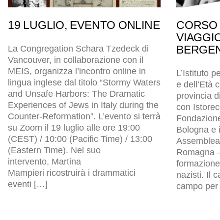
19 LUGLIO, EVENTO ONLINE
CORSO 
VIAGGI
BERGEN
La Congregation Schara Tzedeck di
Vancouver, in collaborazione con il
MEIS, organizza l’incontro online in
L’Istituto p
lingua inglese dal titolo “Stormy Waters
e dell’Età
and Unsafe Harbors: The Dramatic
provincia d
Experiences of Jews in Italy during the
con Istore
Counter-Reformation”. L’evento si terrà
Fondazion
su Zoom il 19 luglio alle ore 19:00
Bologna e i
(CEST) / 10:00 (Pacific Time) / 13:00
Assemblea l
(Eastern Time). Nel suo
Romagna – 
intervento, Martina
formazione 
Mampieri ricostruirà i drammatici
nazisti. Il
eventi […]
campo per p