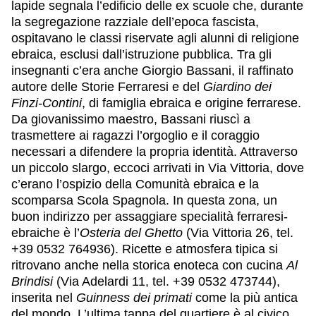
lapide segnala l’edificio delle ex scuole che, durante
la segregazione razziale dell’epoca fascista,
ospitavano le classi riservate agli alunni di religione
ebraica, esclusi dall’istruzione pubblica. Tra gli
insegnanti c’era anche Giorgio Bassani, il raffinato
autore delle Storie Ferraresi e del
Giardino dei
Finzi-Contini
, di famiglia ebraica e origine ferrarese.
Da giovanissimo maestro, Bassani riuscì a
trasmettere ai ragazzi l’orgoglio e il coraggio
necessari a difendere la propria identità. Attraverso
un piccolo slargo, eccoci arrivati in Via Vittoria, dove
c’erano l’ospizio della Comunità ebraica e la
scomparsa Scola Spagnola. In questa zona, un
buon indirizzo per assaggiare specialità ferraresi-
ebraiche è l’
Osteria del Ghetto
(Via Vittoria 26, tel.
+39 0532 764936). Ricette e atmosfera tipica si
ritrovano anche nella storica enoteca con cucina
Al
Brindisi
(Via Adelardi 11, tel. +39 0532 473744),
inserita nel
Guinness dei primati
come la più antica
del mondo. L’ultima tappa del quartiere è al civico