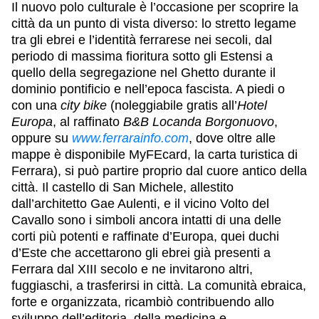
Il nuovo polo culturale è l’occasione per scoprire la
città da un punto di vista diverso: lo stretto legame
tra gli ebrei e l’identità ferrarese nei secoli, dal
periodo di massima fioritura sotto gli Estensi a
quello della segregazione nel Ghetto durante il
dominio pontificio e nell’epoca fascista. A piedi o
con una
city bike
(noleggiabile gratis all’
Hotel
Europa
, al raffinato
B&B Locanda Borgonuovo
,
oppure su
www.ferrarainfo.com
, dove oltre alle
mappe è disponibile MyFEcard, la carta turistica di
Ferrara), si può partire proprio dal cuore antico della
città. Il castello di San Michele, allestito
dall’architetto Gae Aulenti, e il vicino Volto del
Cavallo sono i simboli ancora intatti di una delle
corti più potenti e raffinate d’Europa, quei duchi
d’Este che accettarono gli ebrei già presenti a
Ferrara dal XIII secolo e ne invitarono altri,
fuggiaschi, a trasferirsi in città. La comunità ebraica,
forte e organizzata, ricambiò contribuendo allo
sviluppo dell’editoria, della medicina e