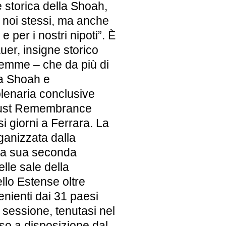
storica della Shoah,
i noi stessi, ma anche
i e per i nostri nipoti”. È
er, insigne storico
lemme – che da più di
la Shoah e
plenaria conclusive
caust Remembrance
si giorni a Ferrara. La
ganizzata dalla
lla sua seconda
lle sale della
llo Estense oltre
nienti dai 31 paesi
 sessione, tenutasi nel
o a disposizione dal