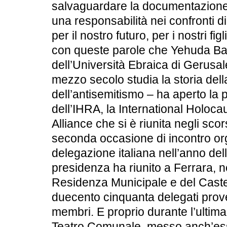
salvaguardare la documentazione 
una responsabilità nei confronti d
per il nostro futuro, per i nostri figl
con queste parole che Yehuda Bau
dell’Università Ebraica di Gerusa
mezzo secolo studia la storia del
dell’antisemitismo – ha aperto la 
dell’IHRA, la International Holo
Alliance che si è riunita negli scor
seconda occasione di incontro or
delegazione italiana nell’anno de
presidenza ha riunito a Ferrara, ne
Residenza Municipale e del Caste
duecento cinquanta delegati prove
membri. E proprio durante l’ultima
Teatro Comunale, messo anch’ess