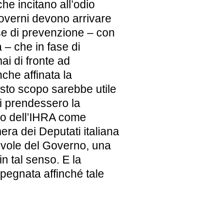
che incitano all’odio
governi devono arrivare
se di prevenzione – con
 – che in fase di
i di fronte ad
he affinata la
sto scopo sarebbe utile
li prendessero la
mo dell’IHRA come
era dei Deputati italiana
evole del Governo, una
 tal senso. E la
mpegnata affinché tale