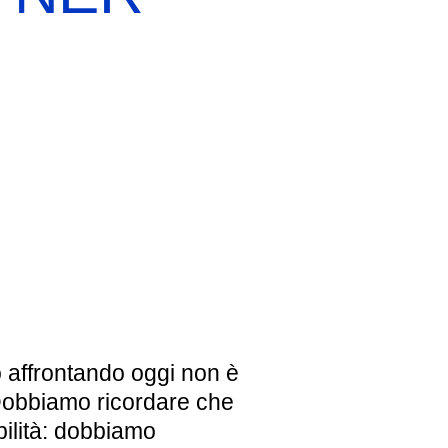
EBREI UNA STORIA ITALIANA
MOSTRA PERMANENTE
BIGLIETTI
 affrontando oggi non è
 Dobbiamo ricordare che
lità: dobbiamo