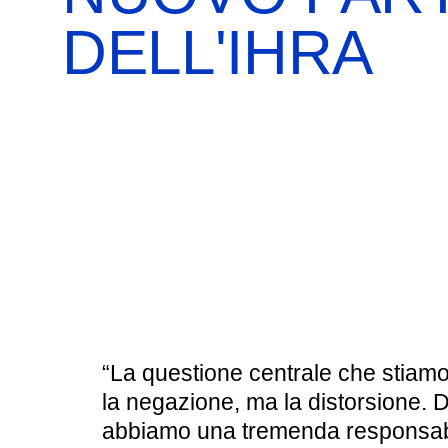
BOOKSHOP
RICERCA
PASSATI
DELL'IHRA
VISITE GUIDATE
AULA DIDATTICA
IL NOSTRO STAFF
EDUCAZIONE
CULTURA EBRAICA
SCUOLE
INSEGNANTI
SHOAH
CAPIRE L’EBRAISMO
GIOVANI, ADULTI
CALENDARIO & FESTIVITÀ
OGGETTI & SIMBOLI
“La questione centrale che stiamo
IL CICLO DELLA VITA
la negazione, ma la distorsione.
abbiamo una tremenda responsabi
#ITALIAEBRAICA