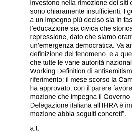
investono nella rimozione dei siti 
sono chiaramente insufficienti. I 
a un impegno più deciso sia in fa
l’educazione sia civica che storica
repressione, dato che siamo orama
un’emergenza democratica. Va anc
definizione del fenomeno, e a que
che tutte le varie autorità naziona
Working Definition di antisemitis
riferimento: il mese scorso la Cam
ha approvato, con il parere favor
mozione che impegna il Governo in
Delegazione italiana all’IHRA è i
mozione abbia seguiti concreti”.
a.t.