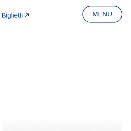
MENU
Biglietti
A
INDIRIZZO
Via Piangipane, 81,
44121 Ferrara FE,
Italia