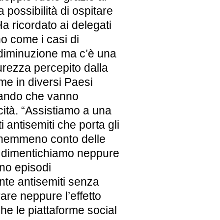
a possibilità di ospitare
a ricordato ai delegati
ano come i casi di
 diminuzione ma c’è una
curezza percepito dalla
ome in diversi Paesi
gando che vanno
cità. “Assistiamo a una
 antisemiti che porta gli
i nemmeno conto delle
on dimentichiamo neppure
ono episodi
ente antisemiti senza
are neppure l’effetto
che le piattaforme social