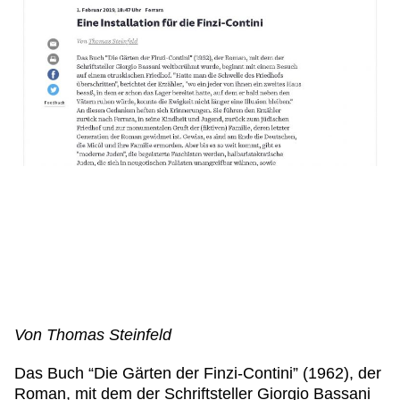
IL NOSTRO STAFF
EDUCAZIONE
SCUOLE
CULTURA EBRAICA
INSEGNANTI
CAPIRE L’EBRAISMO
GIOVANI, ADULTI
SHOAH
CALENDARIO & FESTIVITÀ
OGGETTI & SIMBOLI
IL CICLO DELLA VITA
#ITALIAEBRAICA
Von Thomas Steinfeld
Das Buch “Die Gärten der Finzi-Contini” (
1962
), der
Roman, mit dem der Schriftsteller Giorgio Bassani