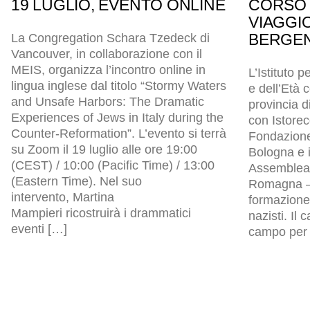
19 LUGLIO, EVENTO ONLINE
CORSO 
VIAGGI
BERGEN
La Congregation Schara Tzedeck di
Vancouver, in collaborazione con il
MEIS, organizza l’incontro online in
L’Istituto p
lingua inglese dal titolo “Stormy Waters
e dell’Età
and Unsafe Harbors: The Dramatic
provincia d
Experiences of Jews in Italy during the
con Istore
Counter-Reformation”. L’evento si terrà
Fondazion
su Zoom il 19 luglio alle ore 19:00
Bologna e i
(CEST) / 10:00 (Pacific Time) / 13:00
Assemblea l
(Eastern Time). Nel suo
Romagna – 
intervento, Martina
formazione 
Mampieri ricostruirà i drammatici
nazisti. Il
eventi […]
campo per p