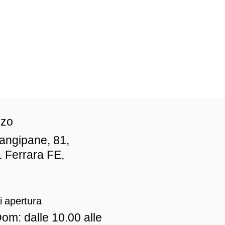
zzo
iangipane, 81,
 Ferrara FE,
i apertura
om: dalle 10.00 alle