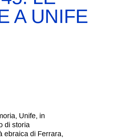
E A UNIFE
EBREI UNA STORIA ITALIANA
MOSTRA PERMANENTE
BIGLIETTI
oria, Unife, in
o di storia
ebraica di Ferrara,