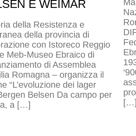
Mar
LSEN E WEIMAR
Naz
Ro
toria della Resistenza e
DI
anea della provincia di
Fed
borazione con Istoreco Reggio
Ebr
ne Meb-Museo Ebraico di
193
nanziamento di Assemblea
‘90
milia Romagna – organizza il
ass
e “L’evoluzione dei lager
pro
di Bergen Belsen Da campo per
[…
ra, a […]