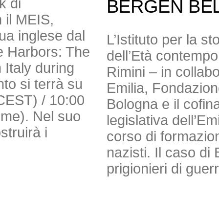
k di
BERGEN BE
 il MEIS,
gua inglese dal
L’Istituto per la s
e Harbors: The
dell’Età contempor
Italy during
Rimini – in colla
to si terrà su
Emilia, Fondazio
(CEST) / 10:00
Bologna e il cofi
Time). Nel suo
legislativa dell’E
truirà i
corso di formazion
nazisti. Il caso 
prigionieri di guer