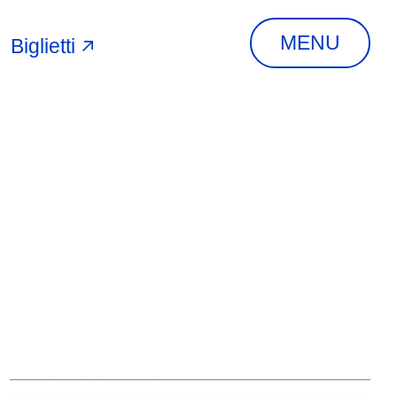
MENU
Biglietti
A
INDIRIZZO
Via Piangipane, 81,
44121 Ferrara FE,
Italia