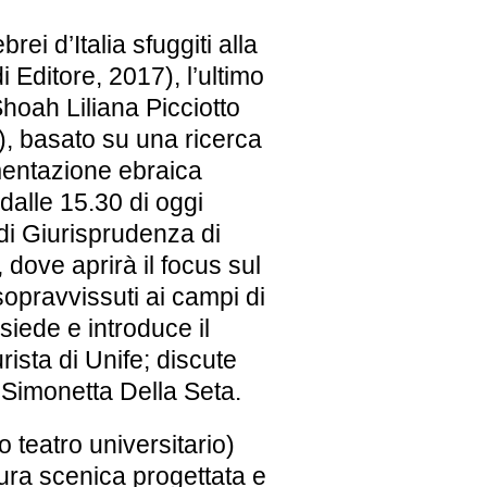
rei d’Italia sfuggiti alla
Editore, 2017), l’ultimo
Shoah Liliana Picciotto
”), basato su una ricerca
mentazione ebraica
dalle 15.30 di oggi
di Giurisprudenza di
 dove aprirà il focus sul
i sopravvissuti ai campi di
esiede e introduce il
ista di Unife; discute
s, Simonetta Della Seta.
o teatro universitario)
tura scenica progettata e