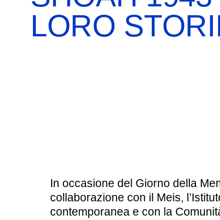
BOOKSHOP
RICERCA
PASSATI
LORO STORI
VISITE GUIDATE
AULA DIDATTICA
IL NOSTRO STAFF
EDUCAZIONE
CULTURA EBRAICA
SCUOLE
INSEGNANTI
SHOAH
CAPIRE L’EBRAISMO
GIOVANI, ADULTI
CALENDARIO & FESTIVITÀ
OGGETTI & SIMBOLI
In occasione del Giorno della Mem
IL CICLO DELLA VITA
collaborazione con il Meis, l’Istitut
contemporanea e con la Comunità 
#ITALIAEBRAICA