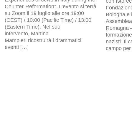
con Istore
Counter-Reformation”. L’evento si terrà
Fondazion
su Zoom il 19 luglio alle ore 19:00
Bologna e i
(CEST) / 10:00 (Pacific Time) / 13:00
Assemblea l
(Eastern Time). Nel suo
Romagna – 
intervento, Martina
formazione 
Mampieri ricostruirà i drammatici
nazisti. Il
eventi […]
campo per p