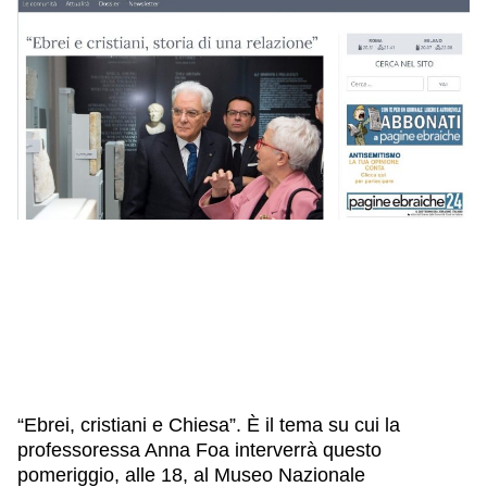
IL NOSTRO STAFF
EDUCAZIONE
SCUOLE
CULTURA EBRAICA
INSEGNANTI
CAPIRE L’EBRAISMO
GIOVANI, ADULTI
SHOAH
CALENDARIO & FESTIVITÀ
OGGETTI & SIMBOLI
IL CICLO DELLA VITA
#ITALIAEBRAICA
“Ebrei, cristiani e Chiesa”. È il tema su cui la
professoressa Anna Foa interverrà questo
pomeriggio, alle 18, al Museo Nazionale