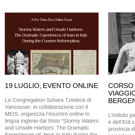
19 LUGLIO, EVENTO ONLINE
CORSO 
VIAGGI
BERGEN
La Congregation Schara Tzedeck di
Vancouver, in collaborazione con il
MEIS, organizza l’incontro online in
L’Istituto p
lingua inglese dal titolo “Stormy Waters
e dell’Età
and Unsafe Harbors: The Dramatic
provincia d
Experiences of Jews in Italy during the