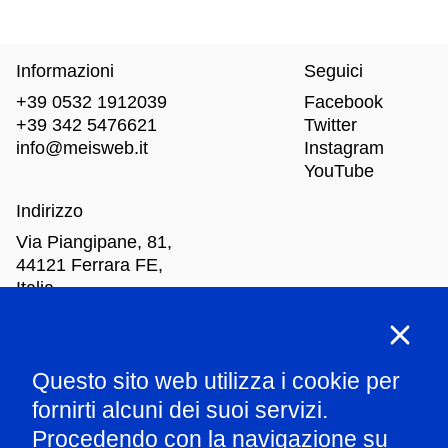
Informazioni
Seguici
+39 0532 1912039
Facebook
+39 342 5476621
Twitter
info@meisweb.it
Instagram
YouTube
Indirizzo
Via Piangipane, 81,
44121 Ferrara FE,
Italia
Orari di apertura
Questo sito web utilizza i cookie per
Mar
-Dom: dalle 10.00 alle 18.00
fornirti alcuni dei suoi servizi.
Procedendo con la navigazione su