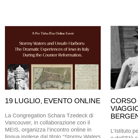
19 LUGLIO, EVENTO ONLINE
CORSO 
VIAGGI
BERGEN
La Congregation Schara Tzedeck di
Vancouver, in collaborazione con il
MEIS, organizza l’incontro online in
L’Istituto p
lingua inglese dal titolo “Stormy Waters
e dell’Età