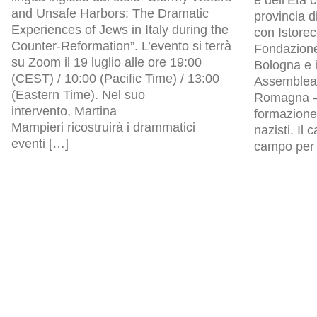
and Unsafe Harbors: The Dramatic
provincia d
Experiences of Jews in Italy during the
con Istore
Counter-Reformation”. L’evento si terrà
Fondazion
su Zoom il 19 luglio alle ore 19:00
Bologna e i
(CEST) / 10:00 (Pacific Time) / 13:00
Assemblea l
(Eastern Time). Nel suo
Romagna – 
intervento, Martina
formazione 
Mampieri ricostruirà i drammatici
nazisti. Il
eventi […]
campo per p