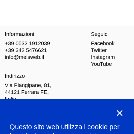
Informazioni
Seguici
+39 0532 1912039
Facebook
+39 342 5476621
Twitter
info@meisweb.it
Instagram
YouTube
Indirizzo
Via Piangipane, 81,
44121 Ferrara FE,
Italia
Orari di apertura
Questo sito web utilizza i cookie per
Mar
-Dom: dalle 10.00 alle 18.00