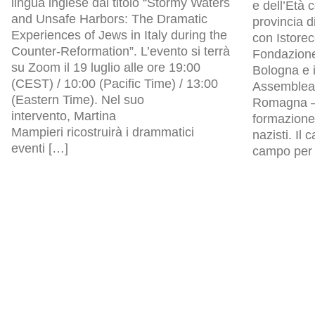
lingua inglese dal titolo “Stormy Waters
e dell’Età
and Unsafe Harbors: The Dramatic
provincia d
Experiences of Jews in Italy during the
con Istore
Counter-Reformation”. L’evento si terrà
Fondazion
su Zoom il 19 luglio alle ore 19:00
Bologna e i
(CEST) / 10:00 (Pacific Time) / 13:00
Assemblea l
(Eastern Time). Nel suo
Romagna – 
intervento, Martina
formazione 
Mampieri ricostruirà i drammatici
nazisti. Il
eventi […]
campo per p