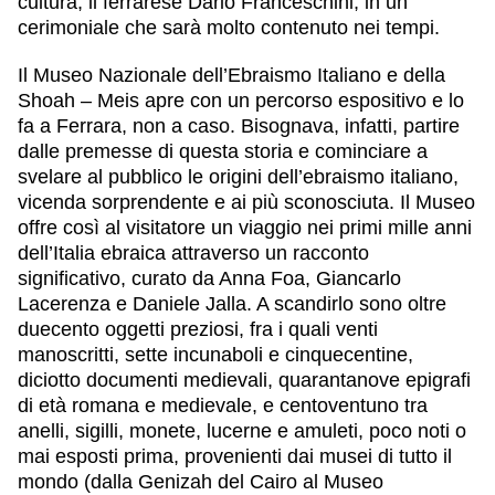
cultura, il ferrarese Dario Franceschini, in un
cerimoniale che sarà molto contenuto nei tempi.
Il Museo Nazionale dell’Ebraismo Italiano e della
Shoah – Meis apre con un percorso espositivo e lo
fa a Ferrara, non a caso. Bisognava, infatti, partire
dalle premesse di questa storia e cominciare a
svelare al pubblico le origini dell’ebraismo italiano,
vicenda sorprendente e ai più sconosciuta. Il Museo
offre così al visitatore un viaggio nei primi mille anni
dell’Italia ebraica attraverso un racconto
significativo, curato da Anna Foa, Giancarlo
Lacerenza e Daniele Jalla. A scandirlo sono oltre
duecento oggetti preziosi, fra i quali venti
manoscritti, sette incunaboli e cinquecentine,
diciotto documenti medievali, quarantanove epigrafi
di età romana e medievale, e centoventuno tra
anelli, sigilli, monete, lucerne e amuleti, poco noti o
mai esposti prima, provenienti dai musei di tutto il
mondo (dalla Genizah del Cairo al Museo