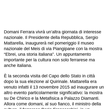
IL NOSTRO STAFF
EDUCAZIONE
SCUOLE
CULTURA EBRAICA
INSEGNANTI
CAPIRE L’EBRAISMO
GIOVANI, ADULTI
SHOAH
CALENDARIO & FESTIVITÀ
Domani Ferrara vivrà un’altra giornata di interesse
nazionale. Il Presidente della Repubblica, Sergio
OGGETTI & SIMBOLI
Mattarella, inaugurerà nel pomeriggio il museo
IL CICLO DELLA VITA
nazionale del Meis di via Piangipane con la mostra
#ITALIAEBRAICA
“Ebrei, una storia italiana”. Un appuntamento
importante per la cultura non solo ferrarese ma
anche italiana.
È la seconda visita del Capo dello Stato in città
dopo la sua elezione al Quirinale. Mattarella era
venuto infatti il 13 novembre 2015 ad inaugurare un
altro evento particolarmente significativo: la mostra
su De Chirico e la Metafisica a Palazzo Diamanti.
Allora come domani, al suo fianco, il ministro della