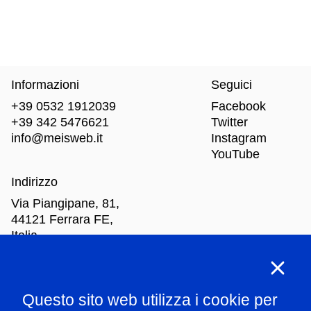
Informazioni
Seguici
+39 0532 1912039
Facebook
+39 342 5476621
Twitter
info@meisweb.it
Instagram
YouTube
Indirizzo
Via Piangipane, 81,
44121 Ferrara FE,
Italia
Orari di apertura
Questo sito web utilizza i cookie per
Mar
-Dom: dalle 10.00 alle 18.00