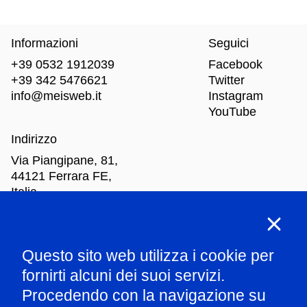
Informazioni
Seguici
+39 0532 1912039
Facebook
+39 342 5476621
Twitter
info@meisweb.it
Instagram
YouTube
Indirizzo
Via Piangipane, 81,
44121 Ferrara FE,
Italia
Orari di apertura
Questo sito web utilizza i cookie per
Mar
-Dom: dalle 10.00 alle 18.00
fornirti alcuni dei suoi servizi.
Procedendo con la navigazione su
Parla con il nostro staff