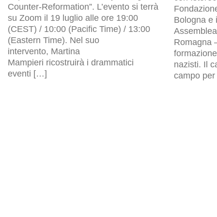
Counter-Reformation”. L’evento si terrà
Fondazion
su Zoom il 19 luglio alle ore 19:00
Bologna e i
(CEST) / 10:00 (Pacific Time) / 13:00
Assemblea l
(Eastern Time). Nel suo
Romagna – 
intervento, Martina
formazione 
Mampieri ricostruirà i drammatici
nazisti. Il
eventi […]
campo per p