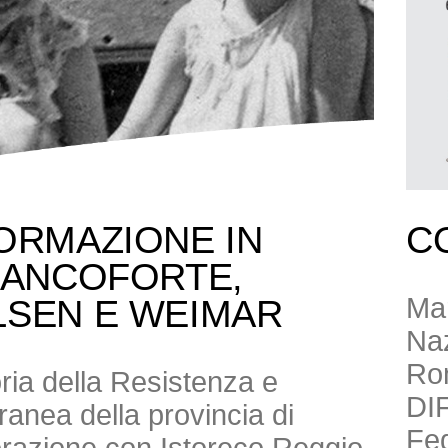
ORMAZIONE IN
C
RANCOFORTE,
Mar
LSEN E WEIMAR
Naz
Ro
toria della Resistenza e
DI
anea della provincia di
Fed
borazione con Istoreco Reggio