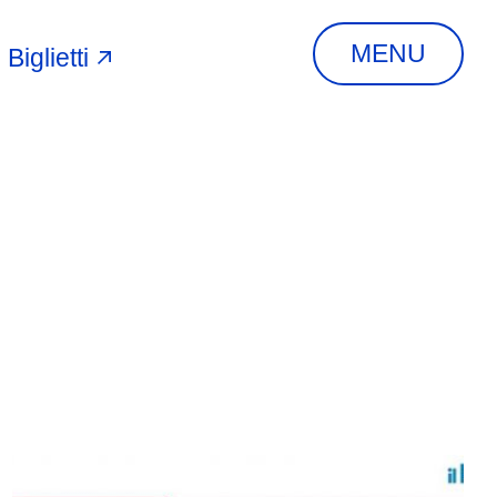
MENU
Biglietti
A
INDIRIZZO
Via Piangipane, 81,
44121 Ferrara FE,
Italia