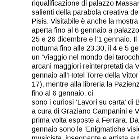
riqualificazione di palazzo Massari
salienti della parabola creativa del
Pisis. Visitabile è anche la mostra
aperta fino al 6 gennaio a palazzo
25 e 26 dicembre e l’1 gennaio. I
notturna fino alle 23.30, il 4 e 5 g
un ‘Viaggio nel mondo dei tarocch
arcani maggiori reinterpretati da Vi
gennaio all’Hotel Torre della Vitt
17), mentre alla libreria la Pazien
fino al 6 gennaio, ci
sono i curiosi ‘Lavori su carta’ d
a cura di Graziano Campanini e Va
prima volta esposte a Ferrara. Da
gennaio sono le ‘Enigmatiche visi
musicista, insegnante e artista autod