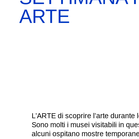
BOOKSHOP
RICERCA
PASSATI
ARTE
VISITE GUIDATE
AULA DIDATTICA
IL NOSTRO STAFF
EDUCAZIONE
CULTURA EBRAICA
SCUOLE
INSEGNANTI
SHOAH
CAPIRE L’EBRAISMO
GIOVANI, ADULTI
CALENDARIO & FESTIVITÀ
OGGETTI & SIMBOLI
L’ARTE di scoprire l’arte durante 
IL CICLO DELLA VITA
Sono molti i musei visitabili in que
alcuni ospitano mostre temporan
#ITALIAEBRAICA