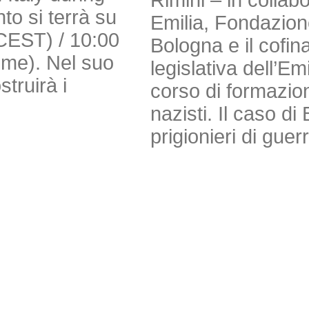
to si terrà su
Emilia, Fondazio
(CEST) / 10:00
Bologna e il cofi
Time). Nel suo
legislativa dell’E
truirà i
corso di formazion
nazisti. Il caso 
prigionieri di guer