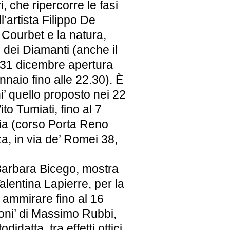
, che ripercorre le fasi
l’artista Filippo De
 Courbet e la natura,
 dei Diamanti (anche il
l 31 dicembre apertura
ennaio fino alle 22.30). È
i’ quello proposto nei 22
to Tumiati, fino al 7
oria (corso Porta Reno
za, in via de’ Romei 38,
i Barbara Bicego, mostra
lentina Lapierre, per la
 ammirare fino al 16
oni’ di Massimo Rubbi,
idatta, tra effetti ottici