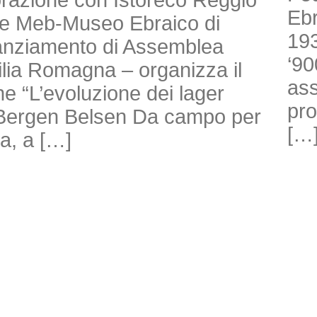
Ebr
ne Meb-Museo Ebraico di
193
nanziamento di Assemblea
‘90
milia Romagna – organizza il
ass
e “L’evoluzione dei lager
pro
di Bergen Belsen Da campo per
[…
ra, a […]