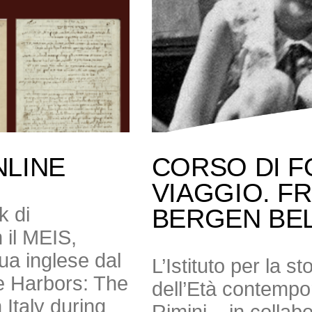
NLINE
CORSO DI F
VIAGGIO. F
k di
BERGEN BE
 il MEIS,
gua inglese dal
L’Istituto per la s
e Harbors: The
dell’Età contempor
Italy during
Rimini – in colla