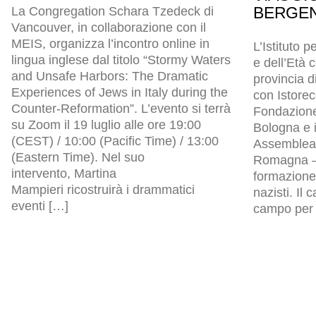
BERGEN
La Congregation Schara Tzedeck di
Vancouver, in collaborazione con il
MEIS, organizza l’incontro online in
L’Istituto p
lingua inglese dal titolo “Stormy Waters
e dell’Età
and Unsafe Harbors: The Dramatic
provincia d
Experiences of Jews in Italy during the
con Istore
Counter-Reformation”. L’evento si terrà
Fondazion
su Zoom il 19 luglio alle ore 19:00
Bologna e i
(CEST) / 10:00 (Pacific Time) / 13:00
Assemblea l
(Eastern Time). Nel suo
Romagna – 
intervento, Martina
formazione 
Mampieri ricostruirà i drammatici
nazisti. Il
eventi […]
campo per p