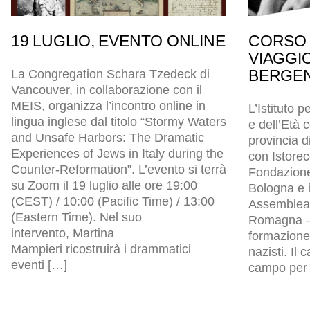
19 LUGLIO, EVENTO ONLINE
CORSO 
VIAGGI
BERGEN
La Congregation Schara Tzedeck di
Vancouver, in collaborazione con il
MEIS, organizza l’incontro online in
L’Istituto p
lingua inglese dal titolo “Stormy Waters
e dell’Età
and Unsafe Harbors: The Dramatic
provincia d
Experiences of Jews in Italy during the
con Istore
Counter-Reformation”. L’evento si terrà
Fondazion
su Zoom il 19 luglio alle ore 19:00
Bologna e i
(CEST) / 10:00 (Pacific Time) / 13:00
Assemblea l
(Eastern Time). Nel suo
Romagna – 
intervento, Martina
formazione 
Mampieri ricostruirà i drammatici
nazisti. Il
eventi […]
campo per p