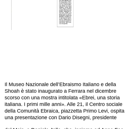
IL NOSTRO STAFF
EDUCAZIONE
SCUOLE
CULTURA EBRAICA
INSEGNANTI
CAPIRE L’EBRAISMO
GIOVANI, ADULTI
SHOAH
CALENDARIO & FESTIVITÀ
OGGETTI & SIMBOLI
IL CICLO DELLA VITA
#ITALIAEBRAICA
Il Museo Nazionale dell’Ebraismo Italiano e della
Shoah è stato inaugurato a Ferrara nel dicembre
scorso con una mostra intitolata «Ebrei, una storia
italiana. I primi mille anni». Alle 21, il Centro sociale
della Comunità Ebraica, piazzetta Primo Levi, ospita
una presentazione con Dario Disegni, presidente