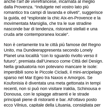
anche l’
art de vivre
francese, incarnata al meglio
dalla
Provenza
. “Indulgete nel vostro lato più
romantico tra campi di lavanda e oliveti”, suggerisce
la guida, ed “esplorate la chic
Aix-en-Provenc
e e la
movimentata Marsiglia, che tra le sue stradine
nasconde bar di tendenza, ristoranti stellati e una
cruda arte contemporanea locale”.
Non è certamente tra le città più famose del
Regno
Unito
, ma
Dundee
rappresenta secondo Lonely
Planet una località “con lo sguardo rivolto verso il
futuro”, premiata dall’Unesco come Città del Design.
Nella graduatoria non potevano mancare le isole:
imperdibili sono le
Piccole Cicladi
, il mini-arcipelago
sparso nel
Mar Egeo
tra Naxos e Amorgos. Se
Koufonisia è diventata una meta gettonata in tempi
recenti, non si può non visitare Iraklia, Schinousa e
Donousa, con le spiagge attraenti e le strade
principali piene di ristoranti e bar. All’ottavo posto
ecco
Vilnius
, capitale della
Lituania
, consigliata per