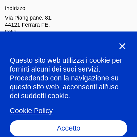
Indirizzo
Via Piangipane, 81,
44121 Ferrara FE,
Italia
Orari di apertura
Questo sito web utilizza i cookie per
Mar
-Dom: dalle 10.00 alle 18.00
fornirti alcuni dei suoi servizi.
Procedendo con la navigazione su
Parla con il nostro staff
questo sito web, acconsenti all'uso
dei suddetti cookie.
Amministrazione trasparente
Cookie Policy
Informazioni ex art.1 comma 125 L124/2017
Privacy policy
Accetto
Whistleblowing