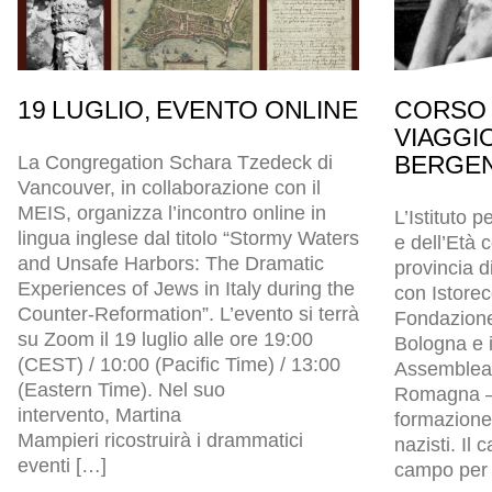
19 LUGLIO, EVENTO ONLINE
CORSO 
VIAGGI
BERGEN
La Congregation Schara Tzedeck di
Vancouver, in collaborazione con il
MEIS, organizza l’incontro online in
L’Istituto p
lingua inglese dal titolo “Stormy Waters
e dell’Età
and Unsafe Harbors: The Dramatic
provincia d
Experiences of Jews in Italy during the
con Istore
Counter-Reformation”. L’evento si terrà
Fondazion
su Zoom il 19 luglio alle ore 19:00
Bologna e i
(CEST) / 10:00 (Pacific Time) / 13:00
Assemblea l
(Eastern Time). Nel suo
Romagna – 
intervento, Martina
formazione 
Mampieri ricostruirà i drammatici
nazisti. Il
eventi […]
campo per p