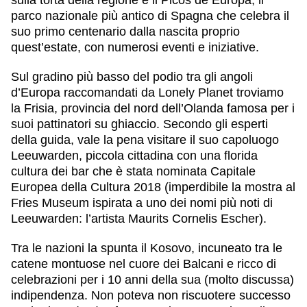
sulla torta della regione è il Picos de Europa, il
parco nazionale più antico di Spagna che celebra il
suo primo centenario dalla nascita proprio
quest’estate, con numerosi eventi e iniziative.
Sul gradino più basso del podio tra gli angoli
d’Europa raccomandati da Lonely Planet troviamo
la
Frisia
, provincia del nord dell’
Olanda
famosa per i
suoi pattinatori su ghiaccio. Secondo gli esperti
della guida, vale la pena visitare il suo capoluogo
Leeuwarden, piccola cittadina con una florida
cultura dei bar che è stata nominata Capitale
Europea della Cultura 2018 (imperdibile la mostra al
Fries Museum ispirata a uno dei nomi più noti di
Leeuwarden
: l’artista Maurits Cornelis Escher).
Tra le nazioni la spunta il
Kosovo
, incuneato tra le
catene montuose nel cuore dei
Balcani
e ricco di
celebrazioni per i 10 anni della sua (molto discussa)
indipendenza. Non poteva non riscuotere successo