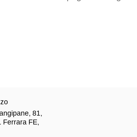
zzo
iangipane, 81,
 Ferrara FE,