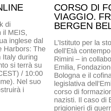
NLINE
CORSO DI F
VIAGGIO. F
k di
BERGEN BE
 il MEIS,
gua inglese dal
L’Istituto per la s
e Harbors: The
dell’Età contempor
Italy during
Rimini – in colla
to si terrà su
Emilia, Fondazio
(CEST) / 10:00
Bologna e il cofi
Time). Nel suo
legislativa dell’E
truirà i
corso di formazion
nazisti. Il caso 
prigionieri di guer