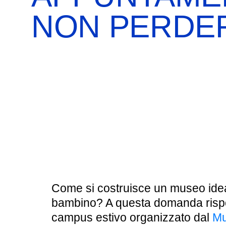
BOOKSHOP
RICERCA
PASSATI
NON PERDE
VISITE GUIDATE
AULA DIDATTICA
IL NOSTRO STAFF
EDUCAZIONE
CULTURA EBRAICA
SCUOLE
INSEGNANTI
SHOAH
CAPIRE L’EBRAISMO
GIOVANI, ADULTI
CALENDARIO & FESTIVITÀ
OGGETTI & SIMBOLI
Come si costruisce un museo idea
IL CICLO DELLA VITA
bambino? A questa domanda risp
campus estivo organizzato dal
Mu
#ITALIAEBRAICA