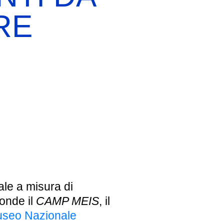
RE
EBREI UNA STORIA ITALIANA
MOSTRA PERMANENTE
BIGLIETTI
le a misura di
onde il
CAMP MEIS
, il
seo Nazionale