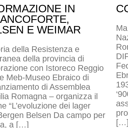
ORMAZIONE IN
C
RANCOFORTE,
Mar
LSEN E WEIMAR
Naz
Ro
toria della Resistenza e
DI
anea della provincia di
Fed
borazione con Istoreco Reggio
Ebr
ne Meb-Museo Ebraico di
193
nanziamento di Assemblea
‘90
milia Romagna – organizza il
ass
e “L’evoluzione dei lager
pro
di Bergen Belsen Da campo per
[…
ra, a […]