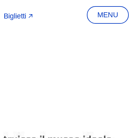
MENU
Biglietti
A
INDIRIZZO
Via Piangipane, 81,
44121 Ferrara FE,
Italia