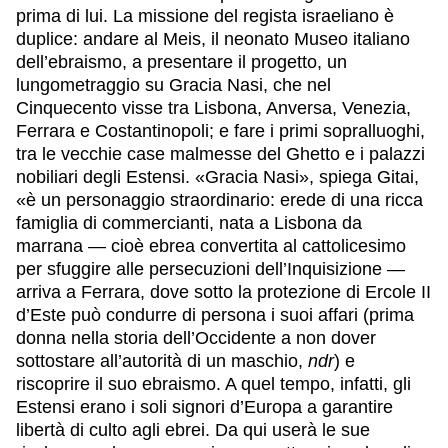
prima di lui. La missione del regista israeliano è
duplice: andare al Meis, il neonato Museo italiano
dell’ebraismo, a presentare il progetto, un
lungometraggio su Gracia Nasi, che nel
Cinquecento visse tra Lisbona, Anversa, Venezia,
Ferrara e Costantinopoli; e fare i primi sopralluoghi,
tra le vecchie case malmesse del Ghetto e i palazzi
nobiliari degli Estensi. «Gracia Nasi», spiega Gitai,
«è un personaggio straordinario: erede di una ricca
famiglia di commercianti, nata a Lisbona da
marrana — cioè ebrea convertita al cattolicesimo
per sfuggire alle persecuzioni dell’Inquisizione —
arriva a Ferrara, dove sotto la protezione di Ercole II
d’Este può condurre di persona i suoi affari (prima
donna nella storia dell’Occidente a non dover
sottostare all’autorità di un maschio,
ndr
) e
riscoprire il suo ebraismo. A quel tempo, infatti, gli
Estensi erano i soli signori d’Europa a garantire
libertà di culto agli ebrei. Da qui userà le sue