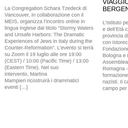
VIAGGI
BERGEN
La Congregation Schara Tzedeck di
Vancouver, in collaborazione con il
MEIS, organizza l’incontro online in
L’Istituto p
lingua inglese dal titolo “Stormy Waters
e dell’Età
and Unsafe Harbors: The Dramatic
provincia d
Experiences of Jews in Italy during the
con Istore
Counter-Reformation”. L’evento si terrà
Fondazion
su Zoom il 19 luglio alle ore 19:00
Bologna e i
(CEST) / 10:00 (Pacific Time) / 13:00
Assemblea l
(Eastern Time). Nel suo
Romagna – 
intervento, Martina
formazione 
Mampieri ricostruirà i drammatici
nazisti. Il
eventi […]
campo per p