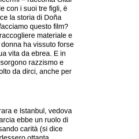
 con i suoi tre figli, è
sce la storia di Doña
o facciamo questo film?
accogliere materiale e
 donna ha vissuto forse
ua vita da ebrea. E in
risorgono razzismo e
lto da dirci, anche per
rara e Istanbul, vedova
rcia ebbe un ruolo di
ando carità (si dice
edessero ottanta