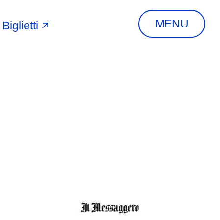
MENU
Biglietti
A
INDIRIZZO
Via Piangipane, 81,
44121 Ferrara FE,
Italia