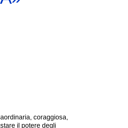
EBREI UNA STORIA ITALIANA
MOSTRA PERMANENTE
BIGLIETTI
raordinaria, coraggiosa,
stare il potere degli