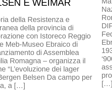
Mar
LSEN E WEIMAR
Naz
Ro
toria della Resistenza e
DI
anea della provincia di
Fed
borazione con Istoreco Reggio
Ebr
ne Meb-Museo Ebraico di
193
nanziamento di Assemblea
‘90
milia Romagna – organizza il
ass
e “L’evoluzione dei lager
pro
di Bergen Belsen Da campo per
[…
ra, a […]