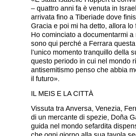
– quattro anni fa è venuta in Israele
arrivata fino a Tiberiade dove fini
Gracia e poi mi ha detto, allora l
Ho cominciato a documentarmi a r
sono qui perché a Ferrara questa
l’unico momento tranquillo della s
questo periodo in cui nel mondo 
antisemitismo penso che abbia mo
il futuro».
IL MEIS E LA CITTÀ
Vissuta tra Anversa, Venezia, Fer
di un mercante di spezie, Doña Ga
guida nel mondo sefardita dispens
che ogni giorno alla sua tavola s