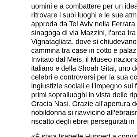
uomini e a combattere per un idea
ritrovare i suoi luoghi e le sue a
approda da Tel Aviv nella Ferrara e
sinagoga di via Mazzini, l’area tra 
Vignatagliata, dove si chiudevano i
cammina tra case in cotto e palazz
Invitato dal Meis, il Museo nazion
italiano e della Shoah Gitai, uno de
celebri e controversi per la sua c
ingiustizie sociali e l’impegno sul fr
primi sopralluoghi in vista delle r
Gracia Nasi. Grazie all’apertura d
nobildonna si riavvicinò all’ebrais
riscatto degli ebrei perseguitati i
«È stata Isabelle Huppert a convi