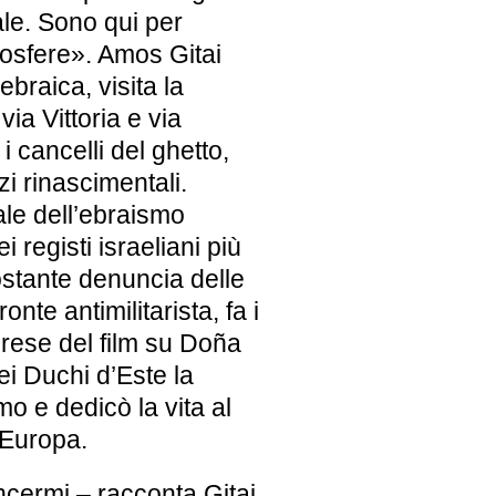
le. Sono qui per
tmosfere». Amos Gitai
braica, visita la
via Vittoria e via
 cancelli del ghetto,
i rinascimentali.
ale dell’ebraismo
i registi israeliani più
ostante denuncia delle
onte antimilitarista, fa i
iprese del film su Doña
ei Duchi d’Este la
mo e dedicò la vita al
n Europa.
ncermi – racconta Gitai