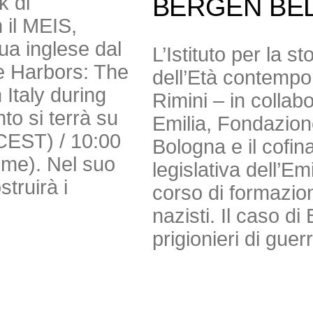
k di
BERGEN BE
 il MEIS,
gua inglese dal
L’Istituto per la s
e Harbors: The
dell’Età contempor
Italy during
Rimini – in colla
to si terrà su
Emilia, Fondazio
(CEST) / 10:00
Bologna e il cofi
Time). Nel suo
legislativa dell’E
truirà i
corso di formazion
nazisti. Il caso 
prigionieri di guer