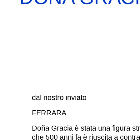
BOOKSHOP
RICERCA
PASSATI
VISITE GUIDATE
AULA DIDATTICA
IL NOSTRO STAFF
EDUCAZIONE
CULTURA EBRAICA
SCUOLE
INSEGNANTI
SHOAH
CAPIRE L’EBRAISMO
GIOVANI, ADULTI
CALENDARIO & FESTIVITÀ
dal nostro inviato
OGGETTI & SIMBOLI
FERRARA
IL CICLO DELLA VITA
Doña Gracia è stata una figura st
che 500 anni fa è riuscita a contra
#ITALIAEBRAICA