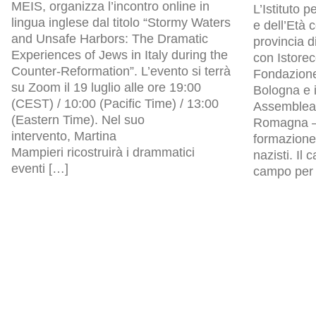
MEIS, organizza l’incontro online in
L’Istituto p
lingua inglese dal titolo “Stormy Waters
e dell’Età
and Unsafe Harbors: The Dramatic
provincia d
Experiences of Jews in Italy during the
con Istore
Counter-Reformation”. L’evento si terrà
Fondazion
su Zoom il 19 luglio alle ore 19:00
Bologna e i
(CEST) / 10:00 (Pacific Time) / 13:00
Assemblea l
(Eastern Time). Nel suo
Romagna – 
intervento, Martina
formazione 
Mampieri ricostruirà i drammatici
nazisti. Il
eventi […]
campo per p