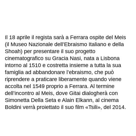
IL NOSTRO STAFF
EDUCAZIONE
SCUOLE
CULTURA EBRAICA
INSEGNANTI
CAPIRE L’EBRAISMO
GIOVANI, ADULTI
SHOAH
Il 18 aprile il regista sarà a Ferrara ospite del Meis
CALENDARIO & FESTIVITÀ
(il Museo Nazionale dell’Ebraismo Italiano e della
OGGETTI & SIMBOLI
Shoah) per presentare il suo progetto
IL CICLO DELLA VITA
cinematografico su Gracia Nasi, nata a Lisbona
#ITALIAEBRAICA
intorno al 1510 e costretta insieme a tutta la sua
famiglia ad abbandonare l’ebraismo, che può
riprendere a praticare liberamente quando viene
accolta nel 1549 proprio a Ferrara. Al termine
dell’incontro al Meis, dove Gitai dialogherà con
Simonetta Della Seta e Alain Elkann, al cinema
Boldini verrà proiettato il suo film «Tsili», del 2014.