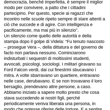
democrazia, benché imperfetta, è sempre il miglior
modo per convivere, a patto che i cittadini
partecipino. Per questo, specie ai ragazzi che
incontro nelle scuole ripeto sempre di stare attenti a
ciò che succede e di agire. Con intelligenza e
pacificamente, ma mai più in silenzio”.
Un silenzio come quello delle autorità e della
stampa dopo il golpe di Videla: “Fu tenuto nascosto
– prosegue Vera –, della dittatura e del governo de
facto non parlava nessuno. Cominciarono
indisturbati i sequestri di moltissimi studenti,
avvocati, psicologi, sociologi. I militari giravano su
Ford Falcon verdi, dai cui finestrini sbucavano i
mitra. A volte sbarravano un quartiere, entravano
nelle case, derubavano. E se non trovavano il loro
bersaglio, prendevano altre persone, a caso.
Abbiamo iniziato a sapere molto presto che cosa
stava succedendo ai nostri figli, perché
periodicamente veniva liberata una persona, in
modo che potesse riferire delle torture. E a sentire