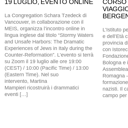
19 LUGLIO, EVENTO ONLINE
CORSO 
VIAGGI
BERGEN
La Congregation Schara Tzedeck di
Vancouver, in collaborazione con il
MEIS, organizza l’incontro online in
L’Istituto p
lingua inglese dal titolo “Stormy Waters
e dell’Età
and Unsafe Harbors: The Dramatic
provincia d
Experiences of Jews in Italy during the
con Istore
Counter-Reformation”. L’evento si terrà
Fondazion
su Zoom il 19 luglio alle ore 19:00
Bologna e i
(CEST) / 10:00 (Pacific Time) / 13:00
Assemblea l
(Eastern Time). Nel suo
Romagna – 
intervento, Martina
formazione 
Mampieri ricostruirà i drammatici
nazisti. Il
eventi […]
campo per p