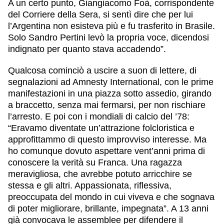
A un certo punto, Giangiacomo Foà, corrispondente
del Corriere della Sera, si sentì dire che per lui
l’Argentina non esisteva più e fu trasferito in Brasile.
Solo Sandro Pertini levò la propria voce, dicendosi
indignato per quanto stava accadendo”.
Qualcosa cominciò a uscire a suon di lettere, di
segnalazioni ad Amnesty International, con le prime
manifestazioni in una piazza sotto assedio, girando
a braccetto, senza mai fermarsi, per non rischiare
l’arresto. E poi con i mondiali di calcio del ’78:
“Eravamo diventate un’attrazione folcloristica e
approfittammo di questo improvviso interesse. Ma
ho comunque dovuto aspettare vent’anni prima di
conoscere la verità su Franca. Una ragazza
meravigliosa, che avrebbe potuto arricchire se
stessa e gli altri. Appassionata, riflessiva,
preoccupata del mondo in cui viveva e che sognava
di poter migliorare, brillante, impegnata”. A 13 anni
già convocava le assemblee per difendere il