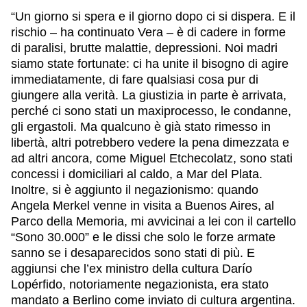
“Un giorno si spera e il giorno dopo ci si dispera. E il
rischio – ha continuato Vera – è di cadere in forme
di paralisi, brutte malattie, depressioni. Noi madri
siamo state fortunate: ci ha unite il bisogno di agire
immediatamente, di fare qualsiasi cosa pur di
giungere alla verità. La giustizia in parte è arrivata,
perché ci sono stati un maxiprocesso, le condanne,
gli ergastoli. Ma qualcuno è già stato rimesso in
libertà, altri potrebbero vedere la pena dimezzata e
ad altri ancora, come Miguel Etchecolatz, sono stati
concessi i domiciliari al caldo, a Mar del Plata.
Inoltre, si è aggiunto il negazionismo: quando
Angela Merkel venne in visita a Buenos Aires, al
Parco della Memoria, mi avvicinai a lei con il cartello
“Sono 30.000” e le dissi che solo le forze armate
sanno se i desaparecidos sono stati di più. E
aggiunsi che l’ex ministro della cultura Darío
Lopérfido, notoriamente negazionista, era stato
mandato a Berlino come inviato di cultura argentina.