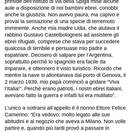
preside dell’istituto di via della Spiga mise alcune
aule a disposizione di noi bambini ebrei, conobbi
anche la giustizia. Non avevo paura, ma capivo e
provai la sensazione di una specie di terremoto
imminente. Anche mia madre Lidia, che aiutava il
rabbino Gustavo Castelbolognesi ad assistere gli
ebrei rifugiati, comprese che stava per succedere
qualcosa di terribile e persuase mio padre a
espatriare. Decisero di salpare per l’Argentina,
soprattutto perché lo spagnolo era facile da
imparare, e ottennero il visto turistico. Ricordo che
mentre la nave si allontanava dal porto di Genova, il
2 marzo 1939, mio papà cominciò a gridare “Viva
l’Italia!”. Perché erano patrioti, i nostri ebrei italiani,
avevano fatto la guerra e infatti lui era mutilato”.
L’unico a sottrarsi all’appello è il nonno Ettore Felice
Camerino: “Era vedovo, molto legato alle sue
abitudini e al negozio che aveva a Milano. Non volle
partire e, quando più tardi provò a passare in