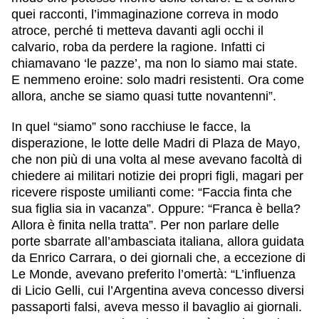
quei racconti, l’immaginazione correva in modo
atroce, perché ti metteva davanti agli occhi il
calvario, roba da perdere la ragione. Infatti ci
chiamavano ‘le pazze’, ma non lo siamo mai state.
E nemmeno eroine: solo madri resistenti. Ora come
allora, anche se siamo quasi tutte novantenni”.
In quel “siamo” sono racchiuse le facce, la
disperazione, le lotte delle Madri di Plaza de Mayo,
che non più di una volta al mese avevano facoltà di
chiedere ai militari notizie dei propri figli, magari per
ricevere risposte umilianti come: “Faccia finta che
sua figlia sia in vacanza”. Oppure: “Franca è bella?
Allora è finita nella tratta”. Per non parlare delle
porte sbarrate all’ambasciata italiana, allora guidata
da Enrico Carrara, o dei giornali che, a eccezione di
Le Monde, avevano preferito l’omertà: “L’influenza
di Licio Gelli, cui l’Argentina aveva concesso diversi
passaporti falsi, aveva messo il bavaglio ai giornali.