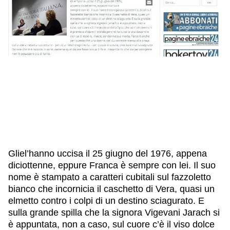
IL NOSTRO STAFF
EDUCAZIONE
SCUOLE
CULTURA EBRAICA
INSEGNANTI
CAPIRE L’EBRAISMO
GIOVANI, ADULTI
SHOAH
CALENDARIO & FESTIVITÀ
OGGETTI & SIMBOLI
IL CICLO DELLA VITA
#ITALIAEBRAICA
Gliel’hanno uccisa il 25 giugno del 1976, appena
diciottenne, eppure Franca è sempre con lei. Il suo
nome è stampato a caratteri cubitali sul fazzoletto
bianco che incornicia il caschetto di Vera, quasi un
elmetto contro i colpi di un destino sciagurato. E
sulla grande spilla che la signora Vigevani Jarach si
è appuntata, non a caso, sul cuore c’è il viso dolce