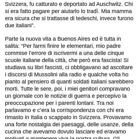
Svizzera, fu catturato e deportato ad Auschwitz. Chi
si era fatto pagare per aiutarlo lo tradì. Mia mamma
era sicura che si trattasse di tedeschi, invece furono
due italiani”.
Parte la nuova vita a Buenos Aires ed è tutta in
salita: “Per farmi finire le elementari, mio padre
commise l’errore di iscrivermi a una delle cinque
scuole italiane della città, che però era fascista! Si
studiava su libri fascisti, ci obbligavano ad ascoltare
i discorsi di Mussolini alla radio e qualche volta ho
pianto al pensiero di quanti soldati italiani sarebbero
morti. Tutte le sere, poi, i miei genitori compravano
un giornale con le notizie di guerra e percepivo la
preoccupazione per i parenti lontani. Tra noi
parlavamo e c’era la corrispondenza con chi era
rimasto in Italia o scappato in Svizzera. Provavamo
una forte nostalgia dei paesaggi, delle usanze, della
cucina che avevamo dovuto lasciare ed eravamo
motivati a mantenere viva la nostra cultura. Gli