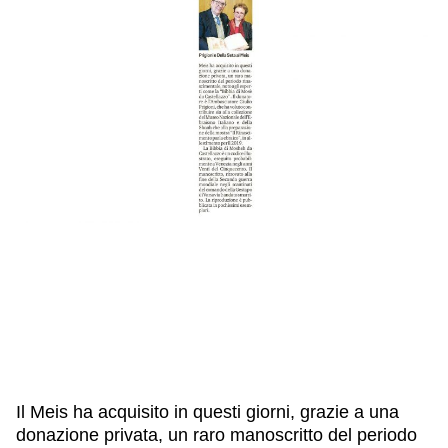
IL NOSTRO STAFF
EDUCAZIONE
SCUOLE
CULTURA EBRAICA
INSEGNANTI
CAPIRE L’EBRAISMO
GIOVANI, ADULTI
SHOAH
CALENDARIO & FESTIVITÀ
OGGETTI & SIMBOLI
IL CICLO DELLA VITA
#ITALIAEBRAICA
Il Meis ha acquisito in questi giorni, grazie a una
donazione privata, un raro manoscritto del periodo