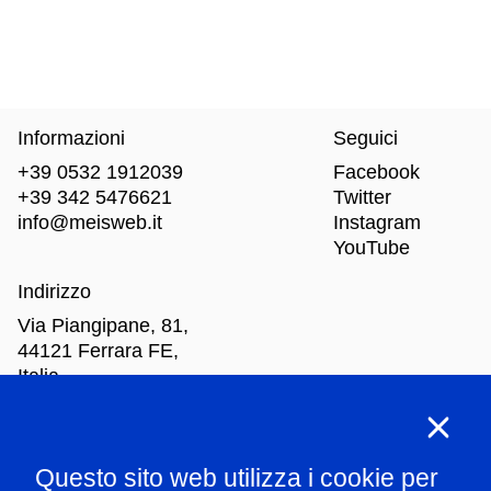
Informazioni
Seguici
+39 0532 1912039
Facebook
+39 342 5476621
Twitter
info@meisweb.it
Instagram
YouTube
Indirizzo
Via Piangipane, 81,
44121 Ferrara FE,
Italia
Orari di apertura
Questo sito web utilizza i cookie per
Mar
-Dom: dalle 10.00 alle 18.00