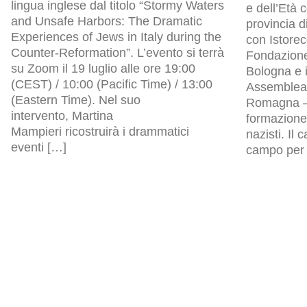
lingua inglese dal titolo “Stormy Waters
e dell’Età
and Unsafe Harbors: The Dramatic
provincia d
Experiences of Jews in Italy during the
con Istore
Counter-Reformation”. L’evento si terrà
Fondazion
su Zoom il 19 luglio alle ore 19:00
Bologna e i
(CEST) / 10:00 (Pacific Time) / 13:00
Assemblea l
(Eastern Time). Nel suo
Romagna – 
intervento, Martina
formazione 
Mampieri ricostruirà i drammatici
nazisti. Il
eventi […]
campo per p