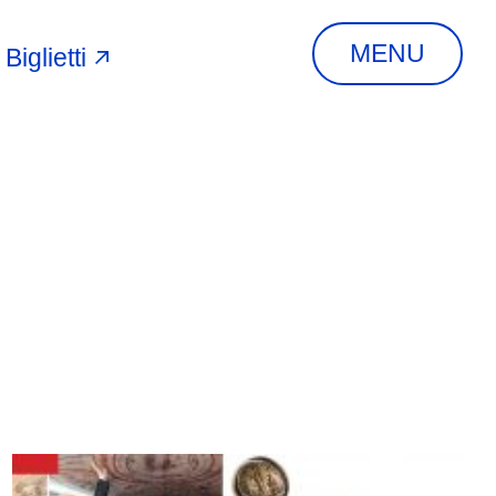
MENU
Biglietti
A
INDIRIZZO
Via Piangipane, 81,
44121 Ferrara FE,
Italia