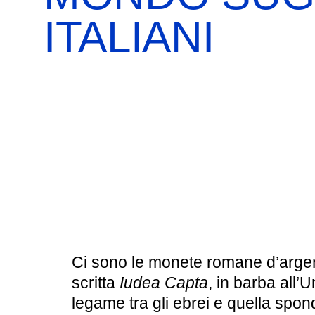
BOOKSHOP
RICERCA
PASSATI
ITALIANI
VISITE GUIDATE
AULA DIDATTICA
IL NOSTRO STAFF
EDUCAZIONE
CULTURA EBRAICA
SCUOLE
INSEGNANTI
SHOAH
CAPIRE L’EBRAISMO
GIOVANI, ADULTI
CALENDARIO & FESTIVITÀ
OGGETTI & SIMBOLI
Ci sono le monete romane d’argen
IL CICLO DELLA VITA
scritta
Iudea Capta
, in barba all’
legame tra gli ebrei e quella spon
#ITALIAEBRAICA