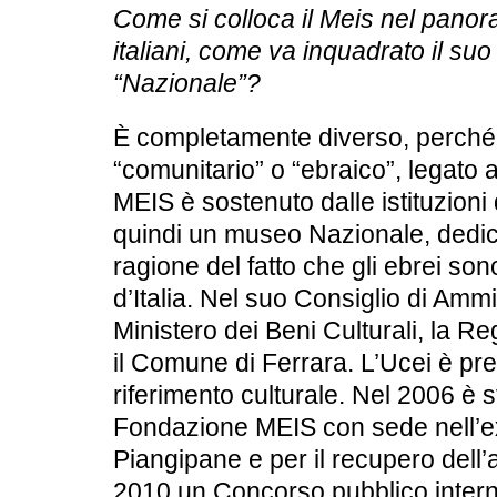
Come si colloca il Meis nel panor
italiani, come va inquadrato il su
“Nazionale”?
È completamente diverso, perch
“comunitario” o “ebraico”, legato al
MEIS è sostenuto dalle istituzioni d
quindi un museo Nazionale, dedica
ragione del fatto che gli ebrei son
d’Italia. Nel suo Consiglio di Ammi
Ministero dei Beni Culturali, la 
il Comune di Ferrara. L’Ucei è p
riferimento culturale. Nel 2006 è s
Fondazione MEIS con sede nell’ex
Piangipane e per il recupero dell’
2010 un Concorso pubblico intern