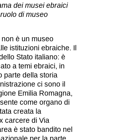
ama dei musei ebraici
o ruolo di museo
é non è un museo
le istituzioni ebraiche. Il
ello Stato italiano: è
to a temi ebraici, in
o parte della storia
nistrazione ci sono il
Regione Emilia Romagna,
resente come organo di
tata creata la
 carcere di Via
area è stato bandito nel
azionale per la parte