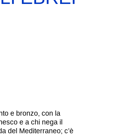
EBREI UNA STORIA ITALIANA
MOSTRA PERMANENTE
BIGLIETTI
to e bronzo, con la
Unesco e a chi nega il
da del Mediterraneo; c’è