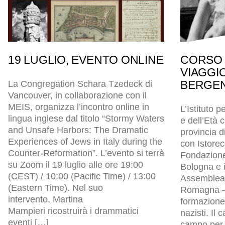
19 LUGLIO, EVENTO ONLINE
CORSO 
VIAGGI
BERGEN
La Congregation Schara Tzedeck di
Vancouver, in collaborazione con il
MEIS, organizza l’incontro online in
L’Istituto p
lingua inglese dal titolo “Stormy Waters
e dell’Età
and Unsafe Harbors: The Dramatic
provincia d
Experiences of Jews in Italy during the
con Istore
Counter-Reformation”. L’evento si terrà
Fondazion
su Zoom il 19 luglio alle ore 19:00
Bologna e i
(CEST) / 10:00 (Pacific Time) / 13:00
Assemblea l
(Eastern Time). Nel suo
Romagna – 
intervento, Martina
formazione 
Mampieri ricostruirà i drammatici
nazisti. Il
eventi […]
campo per p