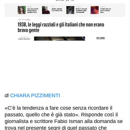
IL NOSTRO STAFF
EDUCAZIONE
SCUOLE
CULTURA EBRAICA
INSEGNANTI
CAPIRE L’EBRAISMO
GIOVANI, ADULTI
SHOAH
CALENDARIO & FESTIVITÀ
OGGETTI & SIMBOLI
IL CICLO DELLA VITA
#ITALIAEBRAICA
di
CHIARA PIZZIMENTI
«C’è la tendenza a fare cose senza ricordare il
passato, quello che è già stato». Risponde così il
giornalista e scrittore
Fabio Isman
alla domanda se
trova nel presente segni di quel passato che