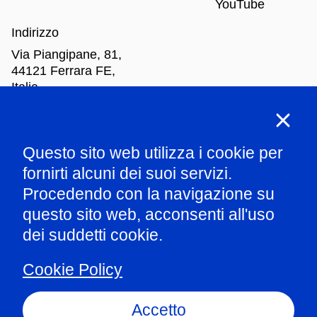
YouTube
Indirizzo
Via Piangipane, 81,
44121 Ferrara FE,
Italia
Orari di apertura
Questo sito web utilizza i cookie per
Mar
-Dom: dalle 10.00 alle 18.00
fornirti alcuni dei suoi servizi.
Procedendo con la navigazione su
Parla con il nostro staff
questo sito web, acconsenti all'uso
dei suddetti cookie.
Amministrazione trasparente
Cookie Policy
Informazioni ex art.1 comma 125 L124/2017
Privacy policy
Accetto