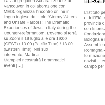
BERGEN
La Congregation Schara Tzedeck di
Vancouver, in collaborazione con il
MEIS, organizza l’incontro online in
L’Istituto p
lingua inglese dal titolo “Stormy Waters
e dell’Età
and Unsafe Harbors: The Dramatic
provincia d
Experiences of Jews in Italy during the
con Istore
Counter-Reformation”. L’evento si terrà
Fondazion
su Zoom il 19 luglio alle ore 19:00
Bologna e i
(CEST) / 10:00 (Pacific Time) / 13:00
Assemblea l
(Eastern Time). Nel suo
Romagna – 
intervento, Martina
formazione 
Mampieri ricostruirà i drammatici
nazisti. Il
eventi […]
campo per p