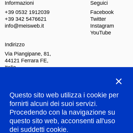
Informazioni
Seguici
+39 0532 1912039
Facebook
+39 342 5476621
Twitter
info@meisweb.it
Instagram
YouTube
Indirizzo
Via Piangipane, 81,
44121 Ferrara FE,
Italia
Orari di apertura
Questo sito web utilizza i cookie per
Mar
-Dom: dalle 10.00 alle 18.00
fornirti alcuni dei suoi servizi.
Procedendo con la navigazione su
Parla con il nostro staff
questo sito web, acconsenti all'uso
dei suddetti cookie.
Amministrazione trasparente