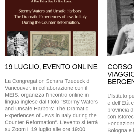
19 LUGLIO, EVENTO ONLINE
CORSO 
VIAGGI
BERGEN
La Congregation Schara Tzedeck di
Vancouver, in collaborazione con il
MEIS, organizza l’incontro online in
L’Istituto p
lingua inglese dal titolo “Stormy Waters
e dell’Età
and Unsafe Harbors: The Dramatic
provincia d
Experiences of Jews in Italy during the
con Istore
Counter-Reformation”. L’evento si terrà
Fondazion
su Zoom il 19 luglio alle ore 19:00
Bologna e i