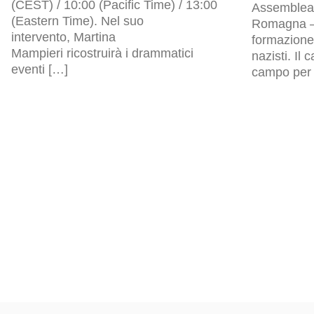
(CEST) / 10:00 (Pacific Time) / 13:00
Assemblea l
(Eastern Time). Nel suo
Romagna – 
intervento, Martina
formazione 
Mampieri ricostruirà i drammatici
nazisti. Il
eventi […]
campo per p