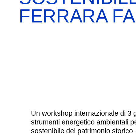
BOOKSHOP
RICERCA
PASSATI
FERRARA FA
VISITE GUIDATE
AULA DIDATTICA
IL NOSTRO STAFF
EDUCAZIONE
CULTURA EBRAICA
SCUOLE
INSEGNANTI
SHOAH
CAPIRE L’EBRAISMO
GIOVANI, ADULTI
CALENDARIO & FESTIVITÀ
OGGETTI & SIMBOLI
Un workshop internazionale di 3 gi
IL CICLO DELLA VITA
strumenti energetico ambientali 
sostenibile del patrimonio storico
#ITALIAEBRAICA