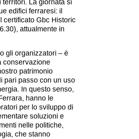
territori. La giornata si
ue edifici ferraresi: il
l certificato Gbc Historic
6.30), attualmente in
o gli organizzatori – è
a
conservazione
l nostro patrimonio
di pari passo con un uso
nergia
. In questo senso,
 Ferrara, hanno le
ratori per lo sviluppo di
ementare soluzioni e
enti nelle politiche,
logia, che stanno