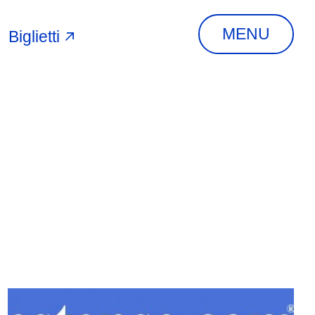
MENU
Biglietti
A
INDIRIZZO
Via Piangipane, 81,
44121 Ferrara FE,
Italia