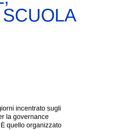
 SCUOLA
EBREI UNA STORIA ITALIANA
MOSTRA PERMANENTE
BIGLIETTI
orni incentrato sugli
per la governance
. È quello organizzato