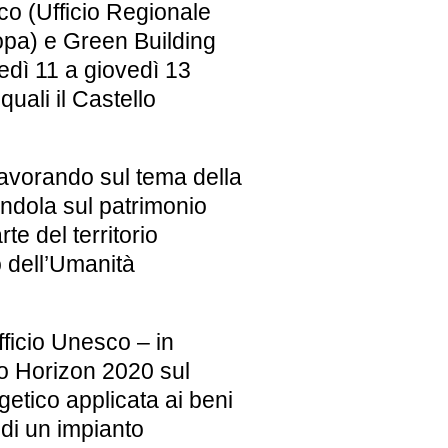
o (Ufficio Regionale
ropa) e Green Building
edì 11 a giovedì 13
quali il Castello
lavorando sul tema della
nandola sul patrimonio
te del territorio
 dell’Umanità
fficio Unesco
– in
eo Horizon 2020 sul
etico applicata ai beni
 di un impianto